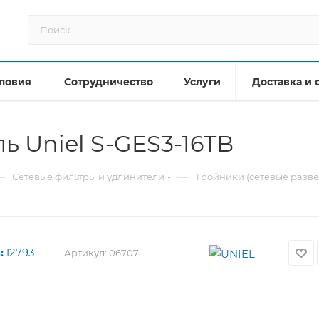
ловия
Сотрудничество
Услуги
Доставка и 
ь Uniel S-GES3-16TB
—
—
Сетевые фильтры и удлинители
Тройники (сетевые разве
:
12793
Артикул:
06707