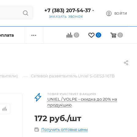
+7 (383) 207-54-37
ВОЙТИ
ЗАКАЗАТЬ ЗВОНОК
оплата
0
0
0
—
твители)
Сетевой разветвитель Uniel S-GES3-16TB
ТОВАР УЧАСТВУЕТ В АКЦИЯХ
UNIEL / VOLPE - скидка до 20% на
продукцию
172
руб.
/шт
Получить оптовые цены