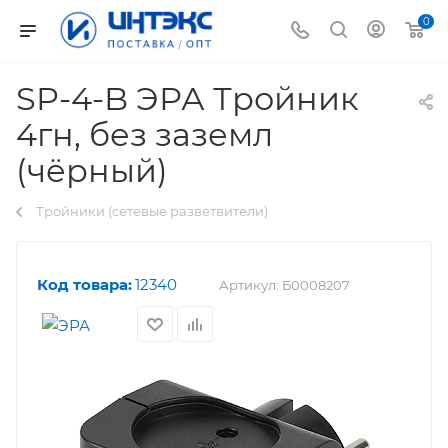
0
SP-4-B ЭРА Тройник
4гн, без заземл
(чёрный)
Тройники (сетевые разветвители)
Код товара:
12340
Артикул:
Б0008207