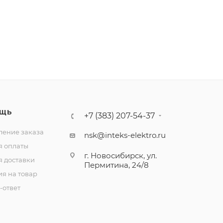
ЩЬ
+7 (383) 207-54-37
ение заказа
nsk@inteks-elektro.ru
я оплаты
г. Новосибирск, ул.
я доставки
Пермитина, 24/8
ия на товар
-ответ