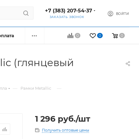
+7 (383) 207-54-37
ВОЙТИ
ЗАКАЗАТЬ ЗВОНОК
оплата
0
0
0
lic (глянцевый
—
—
алла
Рамки Metallic
1 296
руб.
/шт
Получить оптовые цены