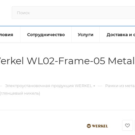
ловия
Сотрудничество
Услуги
Доставка и 
erkel WL02-Frame-05 Metal
—
—
Электроустановочная продукция WERKEL
Рамки из мет
 (глянцевый никель)