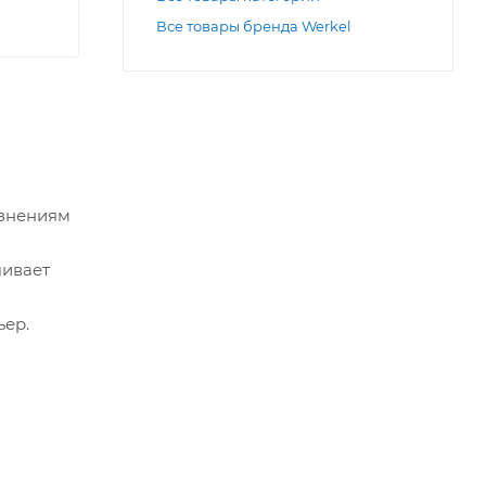
Все товары бренда Werkel
язнениям
чивает
ер.