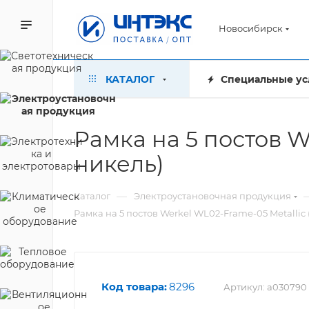
Новосибирск
КАТАЛОГ
Специальные ус
Рамка на 5 постов W
никель)
—
Каталог
Электроустановочная продукция
Рамка на 5 постов Werkel WL02-Frame-05 Metallic
Код товара:
8296
Артикул:
a030790