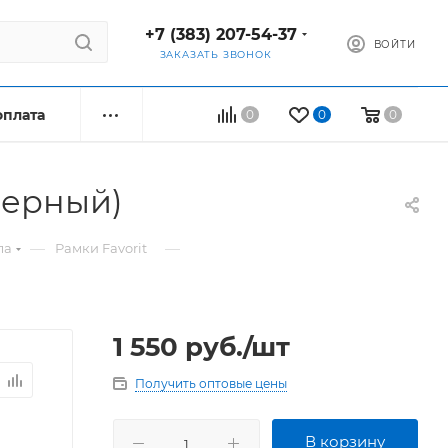
+7 (383) 207-54-37
ВОЙТИ
ЗАКАЗАТЬ ЗВОНОК
оплата
0
0
0
(черный)
—
—
ла
Рамки Favorit
1 550
руб.
/шт
Получить оптовые цены
В корзину