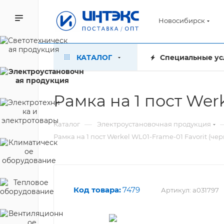
Новосибирск
КАТАЛОГ
Специальные ус
Рамка на 1 пост Wer
—
Каталог
Электроустановочная продукция
Рамка на 1 пост Werkel WL01-Frame-01 Favorit (че
Код товара:
7479
Артикул:
a031797