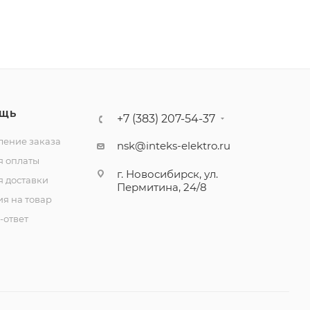
ЩЬ
+7 (383) 207-54-37
ение заказа
nsk@inteks-elektro.ru
я оплаты
г. Новосибирск, ул.
я доставки
Пермитина, 24/8
ия на товар
-ответ