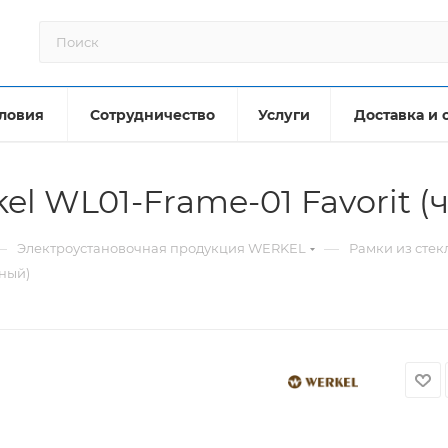
ловия
Сотрудничество
Услуги
Доставка и 
kel WL01-Frame-01 Favorit 
—
—
Электроустановочная продукция WERKEL
Рамки из стек
рный)