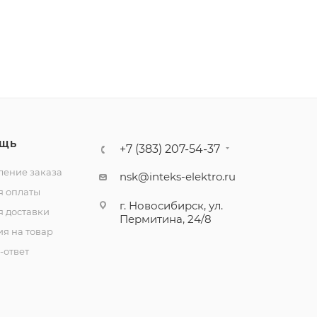
ЩЬ
+7 (383) 207-54-37
ение заказа
nsk@inteks-elektro.ru
я оплаты
г. Новосибирск, ул.
я доставки
Пермитина, 24/8
ия на товар
-ответ