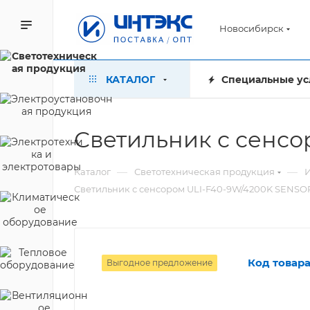
Новосибирск
КАТАЛОГ
Специальные ус
Светильник с сенсо
—
—
Каталог
Светотехническая продукция
Светильник с сенсором ULI-F40-9W/4200K SENSOR
Код товара
Выгодное предложение