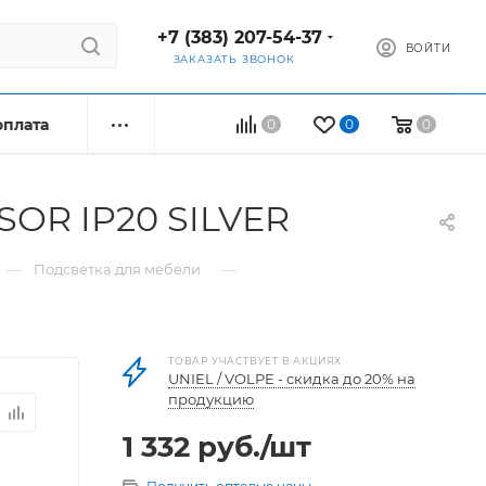
+7 (383) 207-54-37
ВОЙТИ
ЗАКАЗАТЬ ЗВОНОК
оплата
0
0
0
SOR IP20 SILVER
—
—
Подсветка для мебели
ТОВАР УЧАСТВУЕТ В АКЦИЯХ
UNIEL / VOLPE - скидка до 20% на
продукцию
1 332
руб.
/шт