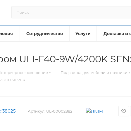
ловия
Сотрудничество
Услуги
Доставка и 
ром ULI-F40-9W/4200K SEN
—
Интерьерное освещение
Подсветка для мебели и ночники
 IP20 SILVER
:
38025
Артикул:
UL-00002882