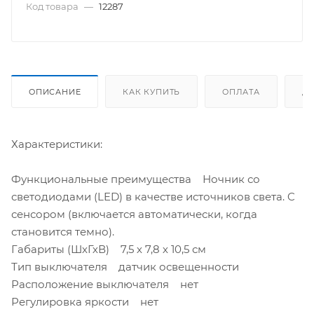
Код товара
—
12287
ОПИСАНИЕ
КАК КУПИТЬ
ОПЛАТА
Д
Характеристики:
Функциональные преимущества Ночник со
светодиодами (LED) в качестве источников света. C
сенсором (включается автоматически, когда
становится темно).
Габариты (ШхГхВ) 7,5 х 7,8 х 10,5 см
Тип выключателя датчик освещенности
Расположение выключателя нет
Регулировка яркости нет