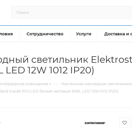
ловия
Сотрудничество
Услуги
Доставка и 
ный светильник Elektrosta
LED 12W 1012 IP20)
—
Интерьерное освещение
Настенные накладные светильник
rd Inside 1012 LED белый матовый (MRL LED 12W 1012 IP20)
0