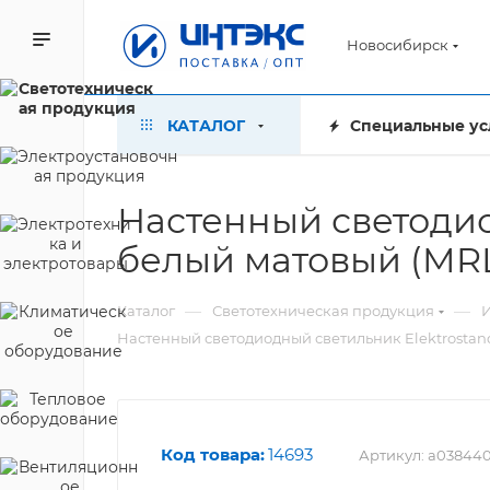
Новосибирск
КАТАЛОГ
Специальные ус
Настенный светодиод
белый матовый (MRL 
—
—
Каталог
Светотехническая продукция
Настенный светодиодный светильник Elektrostanda
Код товара:
14693
Артикул:
a03844