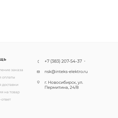
ЩЬ
+7 (383) 207-54-37
ение заказа
nsk@inteks-elektro.ru
я оплаты
г. Новосибирск, ул.
я доставки
Пермитина, 24/8
ия на товар
-ответ