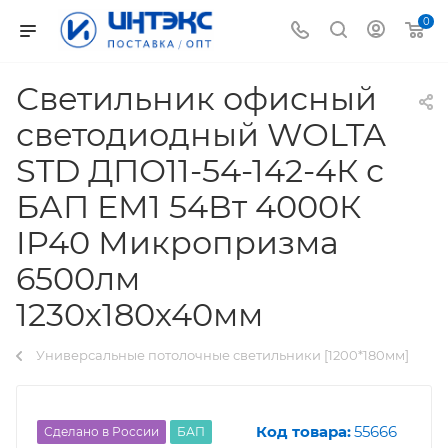
0
Светильник офисный
светодиодный WOLTA
STD ДПО11-54-142-4К с
БАП EM1 54Вт 4000К
IP40 Микропризма
6500лм
1230х180х40мм
Универсальные потолочные светильники [1200*180мм]
Код товара:
55666
Сделано в России
БАП