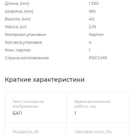
Длина, (мм)
1 230
Ширина, (мм)
180
Высота, (мм)
40
Масса, (кг)
2,19
Материал упаковки
Картон
Кол-во в упаковке
4
Мин. партия
1
Страна изготовления
РОССИЯ
Краткие характеристики
Текст стикера на
Время автономной
изображении
работы, час
БАП
1
Мощность, Вт
Световой поток, Лм