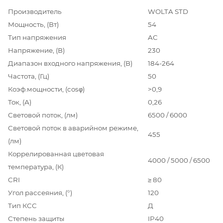
Производитель
WOLTA STD
Мощность, (Вт)
54
Тип напряжения
AC
Напряжение, (В)
230
Диапазон входного напряжения, (В)
184-264
Частота, (Гц)
50
Коэф.мощности, (cosφ)
>0,9
Ток, (А)
0,26
Световой поток, (лм)
6500 / 6000
Световой поток в аварийном режиме,
455
(лм)
Коррелированная цветовая
4000 / 5000 / 6500
температура, (К)
CRI
≥ 80
Угол рассеяния, (°)
120
Тип КСС
Д
Степень защиты
IP40