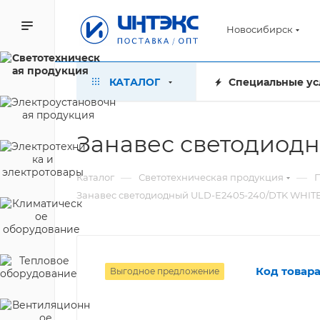
Новосибирск
КАТАЛОГ
Специальные ус
Занавес светодиод
—
—
Каталог
Светотехническая продукция
П
Занавес светодиодный ULD-E2405-240/DTK WHIT
Код товара
Выгодное предложение