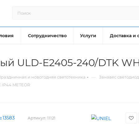
ловия
Сотрудничество
Услуги
Доставка и 
ный ULD-E2405-240/DTK WH
—
раздничная и новогодняя светотехника
Занавес светодио
E IP44 METEOR
:
13583
Артикул:
11121