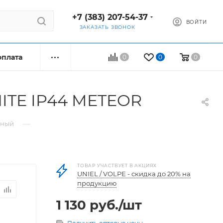
+7 (383) 207-54-37
ВОЙТИ
ЗАКАЗАТЬ ЗВОНОК
оплата
0
0
0
ITE IP44 METEOR
—
дный
ТОВАР УЧАСТВУЕТ В АКЦИЯХ
UNIEL / VOLPE - скидка до 20% на
продукцию
1 130
руб.
/шт