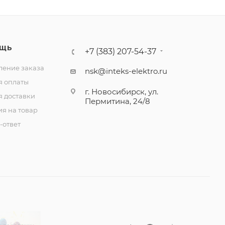
ЩЬ
+7 (383) 207-54-37
ение заказа
nsk@inteks-elektro.ru
я оплаты
г. Новосибирск, ул.
я доставки
Пермитина, 24/8
ия на товар
-ответ