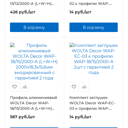
15/12/2000-A (L×W×H)
02 к профилю WAP-
2000х15,45х12мм
15/12/2000-A 2шт
426
руб.
/шт
14
руб.
/шт
анодированный
В корзину
В корзину
Профиль алюминиевый
Комплект заглушек
WOLTA Decor WAP-
WOLTA Decor WAP-EC-
18/15/2000-А (L×W×H)
03 к профилю WAP-
2000х18,3х15,6мм
18/15/2000-А 2шт
587
руб.
/шт
14
руб.
/шт
анодированный