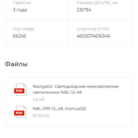
Гарантия
Размеры (Д*Ш*В), мм
3 года
235*94
Код товара
Штрихкод (GTIN)
66245
4650074616346
Файлы
Navigator. Светодиодные низковольтные
светильники NBL-12-48
1,4 мб
NBL-PR1-12_48_manual(2)
972,6 кб