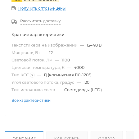
Получить оптовые цены
Рассчитать доставку
Краткие характеристики
Текст стикера на изображении
—
12–48 В
Мощность, Вт
—
12
Световой поток, Лм
—
1100
Цветовая температура, К
—
4000
Тип КСС
—
Д (косинусная 110-120°)
?
Угол светового потока, градус
—
120°
Тип источника света
—
Светодиоды (LED)
Все характеристики
ОПИСАНИЕ
КАК КУПИТЬ
ОПЛАТА
Д