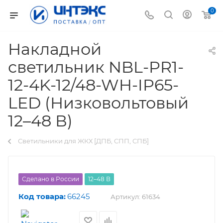
0
Накладной
светильник NBL-PR1-
12-4K-12/48-WH-IP65-
LED (Низковольтовый
12–48 В)
Светильники для ЖКХ [ДПБ, СПП, СПБ]
Сделано в России
12–48 В
Код товара:
66245
Артикул:
61634