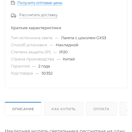
Получить оптовые цены
Рассчитать доставку
Краткие характеристики
Тип источника света
—
Лампа с цоколем GX53
Способ установки
—
Накладной
Степень защиты (IP)
—
IP20
Страна производства
—
Китай
Гарантия
—
2 года
Код товара
—
50352
ОПИСАНИЕ
КАК КУПИТЬ
ОПЛАТА
Д
Накладная модель светильника рассчитана на одну