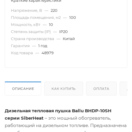
Краткие характеристики
Напряжение, В
—
220
Площадь помещения, м2
—
100
Мощность, кВт
—
10
Степень защиты (IP)
—
IP20
Страна производства
—
Китай
Гарантия
—
1 год
Код товара
—
48979
ОПИСАНИЕ
КАК КУПИТЬ
ОПЛАТА
Д
Дизельная тепловая пушка Ballu BHDP-10SH
серии SiberHeat
– это мощный обогреватель,
работающий на дизельном топливе. Предназначена