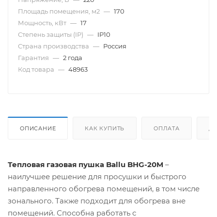
Площадь помещения, м2
—
170
Мощность, кВт
—
17
Степень защиты (IP)
—
IP10
Страна производства
—
Россия
Гарантия
—
2 года
Код товара
—
48963
ОПИСАНИЕ
КАК КУПИТЬ
ОПЛАТА
Д
Тепловая газовая пушка Ballu BHG-20M
–
наилучшее решение для просушки и быстрого
направленного обогрева помещений, в том числе
зонального. Также подходит для обогрева вне
помещений. Способна работать с