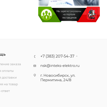
ЩЬ
+7 (383) 207-54-37
ение заказа
nsk@inteks-elektro.ru
я оплаты
г. Новосибирск, ул.
я доставки
Пермитина, 24/8
ия на товар
-ответ