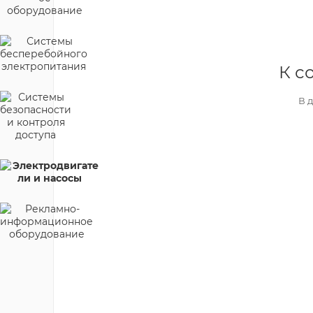
К с
В 