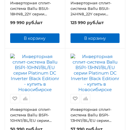
Инверторная сплит-
Инверторная сплит-
система Ballu BSUI-
система Ballu BSUI-
18HN8_22Y серии
24HN8_22Y серии
Platinum Evolution DC
Platinum Evolution DC
99 990
руб.
/шт
125 990
руб.
/шт
Inverter
Inverter
В корзину
В корзину
Инверторная сплит-
Инверторная сплит-
система Ballu BSPI-
система Ballu BSPI-
10HN1/BL/EU серии
13HN1/BL/EU серии
Platinum DC Inverter
Platinum DC Inverter
50 990
руб.
/шт
57 990
руб.
/шт