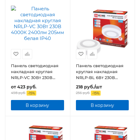
Панель светодиодная
Панель светодиодная
накладная круглая
круглая накладная
NRLP-VC 30Вт 230В
NRLP-BL 6Вт 230В
2400лм 205мм белая
4000К 350Лм 105мм с
от
423 руб.
218
руб.
/шт
IP40
подсветкой белая
498 руб.
256
руб.
-
15
%
-
15
%
В корзину
В корзину