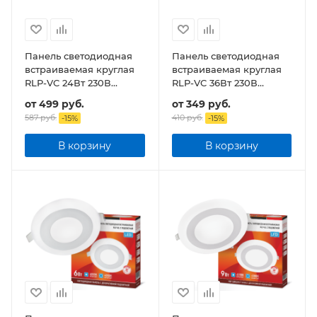
Панель светодиодная
Панель светодиодная
встраиваемая круглая
встраиваемая круглая
RLP-VC 24Вт 230В
RLP-VC 36Вт 230В
1920Лм 220мм белая
2880Лм 220мм белая
от
499 руб.
от
349 руб.
IP40
IP40
587 руб.
410 руб.
-
15
%
-
15
%
В корзину
В корзину