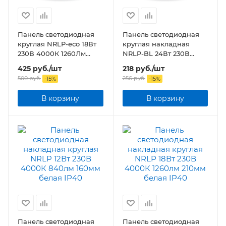
Панель светодиодная
Панель светодиодная
круглая NRLP-eco 18Вт
круглая накладная
230В 4000К 1260Лм
NRLP-BL 24Вт 230В
225мм белая накладная
4000К 1440Лм 245мм с
425
руб.
/шт
218
руб.
/шт
IP40
подсветкой белая IP20
500
руб.
256
руб.
-
15
%
-
15
%
В корзину
В корзину
Панель светодиодная
Панель светодиодная