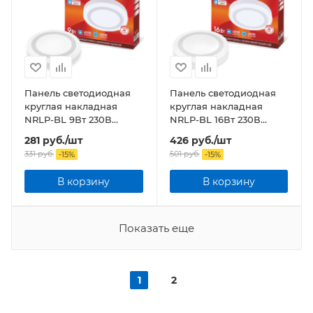
Панель светодиодная
Панель светодиодная
круглая накладная
круглая накладная
NRLP-BL 9Вт 230В
NRLP-BL 16Вт 230В
4000К 540Лм 145мм с
4000К 960Лм 195мм с
281
руб.
/шт
426
руб.
/шт
подсветкой белая IP20
подсветкой белая IP20
331
руб.
501
руб.
-
15
%
-
15
%
В корзину
В корзину
Показать еще
1
2