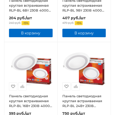
Панель светодиодная
Панель светодиодная
круглая встраиваемая
круглая встраиваемая
RLP-BL 6Вт 230В 4000К
RLP-BL 9Вт 230В 4000К
350Лм 105мм с
540Лм 145мм с
204
руб.
/шт
407
руб.
/шт
подсветкой белая IP20
подсветкой белая IP20
240
руб.
479
руб.
-
15
%
-
15
%
В корзину
В корзину
Панель светодиодная
Панель светодиодная
круглая встраиваемая
круглая встраиваемая
RLP-BL 16Вт 230В 4000К
RLP-BL 24Вт 230В
960Лм 195мм с
4000К 1440Лм 245мм с
595
руб.
/шт
750
руб.
/шт