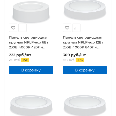
Панель светодиодная
Панель светодиодная
круглая NRLP-eco 6Вт
круглая NRLP-eco 12Вт
230В 4000К 420Лм
230В 4000К 840Лм
120мм белая накладная
170мм белая накладная
222
руб.
/шт
309
руб.
/шт
IP40
IP40
261
руб.
364
руб.
-
15
%
-
15
%
В корзину
В корзину