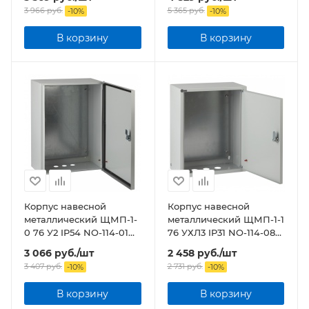
3 966
руб.
5 365
руб.
-
10
%
-
10
%
В корзину
В корзину
Корпус навесной
Корпус навесной
металлический ЩМП-1-
металлический ЩМП-1-1
0 76 У2 IP54 NO-114-01
76 УХЛ3 IP31 NO-114-08
ЭРА
ЭРА
3 066
руб.
/шт
2 458
руб.
/шт
3 407
руб.
2 731
руб.
-
10
%
-
10
%
В корзину
В корзину