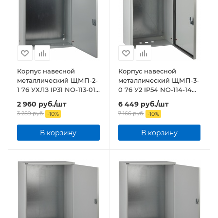
Корпус навесной
Корпус навесной
металлический ЩМП-2-
металлический ЩМП-3-
1 76 УХЛЗ IP31 NO-113-01
0 76 У2 IP54 NO-114-14
ЭРА
ЭРА
2 960
руб.
/шт
6 449
руб.
/шт
3 289
руб.
7 166
руб.
-
10
%
-
10
%
В корзину
В корзину