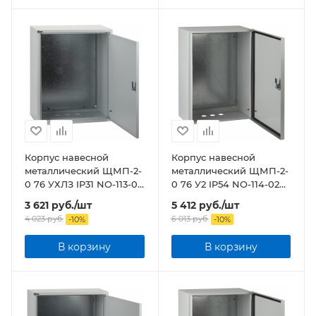
Корпус навесной
Корпус навесной
металлический ЩМП-2-
металлический ЩМП-2-
0 76 УХЛЗ IP31 NO-113-00
0 76 У2 IP54 NO-114-02
ЭРА
ЭРА
3 621
руб.
/шт
5 412
руб.
/шт
4 023
руб.
6 013
руб.
-
10
%
-
10
%
В корзину
В корзину