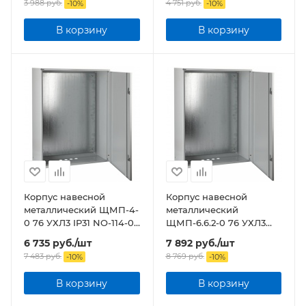
3 988
руб.
4 751
руб.
-
10
%
-
10
%
В корзину
В корзину
Корпус навесной
Корпус навесной
металлический ЩМП-4-
металлический
0 76 УХЛ3 IP31 NO-114-05
ЩМП-6.6.2-0 76 УХЛ3
ЭРА
IP31 NO-114-09 ЭРА
6 735
руб.
/шт
7 892
руб.
/шт
7 483
руб.
8 769
руб.
-
10
%
-
10
%
В корзину
В корзину