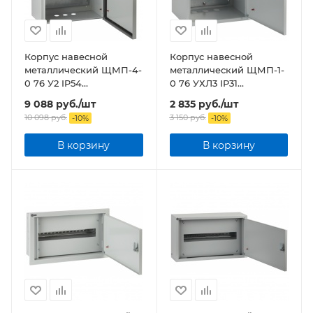
Корпус навесной
Корпус навесной
металлический ЩМП-4-
металлический ЩМП-1-
0 76 У2 IP54
0 76 УХЛ3 IP31
(800х650х250) NO-114-13
(395х310х220) NO-111-00
9 088
руб.
/шт
2 835
руб.
/шт
ЭРА
ЭРА
10 098
руб.
3 150
руб.
-
10
%
-
10
%
В корзину
В корзину