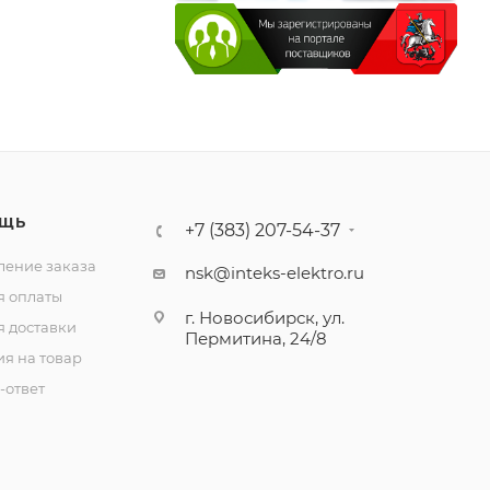
ЩЬ
+7 (383) 207-54-37
ение заказа
nsk@inteks-elektro.ru
я оплаты
г. Новосибирск, ул.
я доставки
Пермитина, 24/8
ия на товар
-ответ