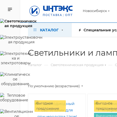
Новосибирск
КАТАЛОГ
Специальные ус
Светильники и ламп
—
—
Каталог
Светотехническая продукция
С
По умолчанию (возрастание)
Выгодное
Выгодное
предложение
предложени
Выращивани