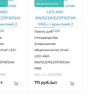
яйценоскости
Лампа для
а
птицеводства
ие
(повышение
Uniel LED-
яйценоскости) Uniel
LED-A60-
7/FR/DIM
9W/SCEP/E27/FR/DIM
IP65
3190
Арт.: UL-00003189
шт
711
руб.
/шт