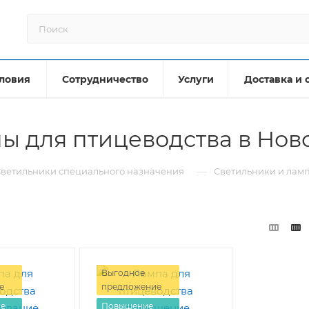
ловия
Сотрудничество
Услуги
Доставка и 
ы для птицеводства в Но
—
ветильники специального назначения
Светильники и ламп
Выгодное
е
предложение
е
Повышение