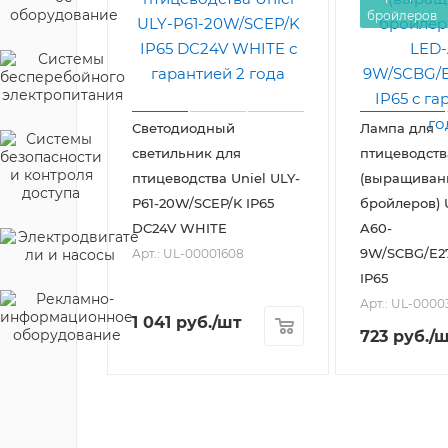
бройлеров
Светодиодный
Лампа для
светильник для
птицеводств
птицеводства Uniel ULY-
(выращиван
P61-20W/SCEP/K IP65
бройлеров) 
DC24V WHITE
A60-
9W/SCBG/E2
Арт.: UL-00001608
IP65
Арт.: UL-0000
1 041
руб.
/шт
723
руб.
/