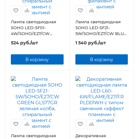
Лампа светодиодная
Лампа светодиодная
SOHO LED-SF01-
SOHO LED-SF21-
4W/SOHO/E27/CW
5W/SOHO/E27/CW BLUE
BLUE/WINE GLS77TR
GLS77BL синяя колба,
524
руб.
/шт
1 540
руб.
/шт
синяя/винная колба,
спиральный филамент
спиральный филамент
В корзину
В корзину
Лампа светодиодная
Декоративная