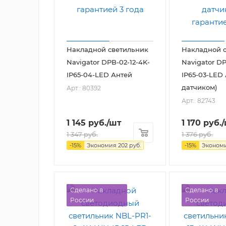
Накладной светильник
Накладной 
Navigator DPB-02-12-4K-
Navigator DP
IP65-04-LED Антей
IP65-03-LED 
датчиком)
Арт.: 80392
Арт.: 82743
1 145
руб.
/шт
1 170
руб.
1 347
руб.
1 376
руб.
-
15
%
Экономия
202
руб.
-
15
%
Эконом
Сделано в
Сделано в
России
России