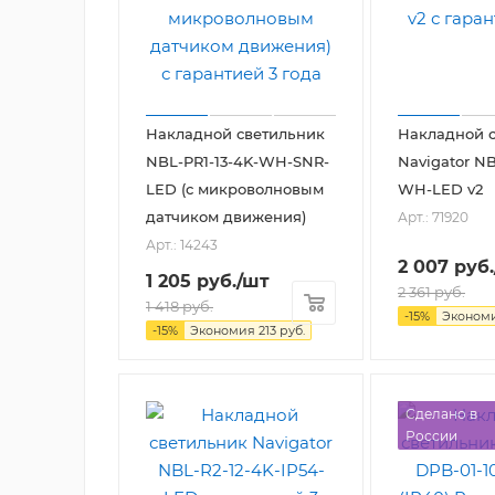
Накладной светильник
Накладной 
NBL-PR1-13-4K-WH-SNR-
Navigator NB
LED (с микроволновым
WH-LED v2
датчиком движения)
Арт.: 71920
Арт.: 14243
2 007
руб.
1 205
руб.
/шт
2 361
руб.
1 418
руб.
-
15
%
Эконом
-
15
%
Экономия
213
руб.
Сделано в
России