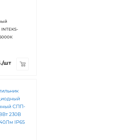
ный
 INTEKS-
 5000К
.
/шт