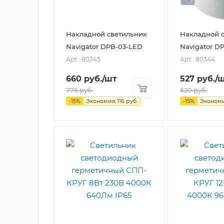
Накладной светильник
Накладной 
Navigator DPB-03-LED
Navigator D
Арт.: 80345
Арт.: 80344
660
руб.
/шт
527
руб.
/
776
руб.
620
руб.
-
15
%
Экономия
116
руб.
-
15
%
Эконом