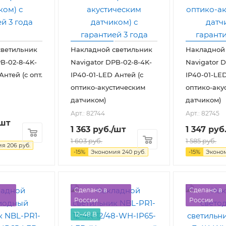
светильник
Накладной светильник
Накладной
B-02-8-4K-
Navigator DPB-02-8-4K-
Navigator D
Антей (с опт.
IP40-01-LED Антей (с
IP40-01-LED
оптико-акустическим
оптико-аку
датчиком)
датчиком)
Арт.: 82744
Арт.: 82745
/шт
1 363
руб.
/шт
1 347
руб
1 603
руб.
1 585
руб.
ия
206
руб.
-
15
%
Экономия
240
руб.
-
15
%
Эконо
Сделано в
Сделано в
России
России
12–48 В