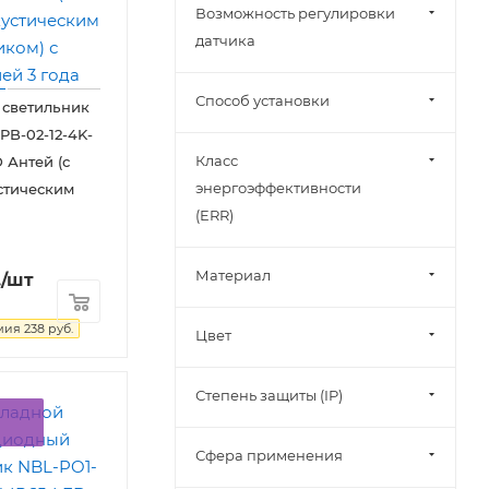
Возможность регулировки
датчика
Способ установки
 светильник
PB-02-12-4K-
Класс
 Антей (с
энергоэффективности
стическим
(ERR)
Материал
.
/шт
мия
238
руб.
Цвет
Степень защиты (IP)
Сфера применения