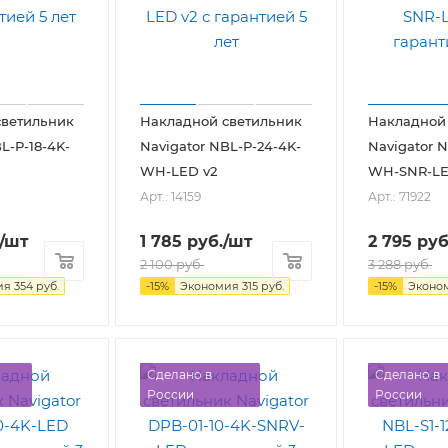
светильник
Накладной светильник
Накладной
L-P-18-4K-
Navigator NBL-P-24-4K-
Navigator N
WH-LED v2
WH-SNR-LE
Арт.: 14159
Арт.: 71922
/шт
1 785
руб.
/шт
2 795
руб
2 100
руб.
3 288
руб.
ия
354
руб.
-
15
%
Экономия
315
руб.
-
15
%
Эконо
Сделано в
Сделано в
России
России