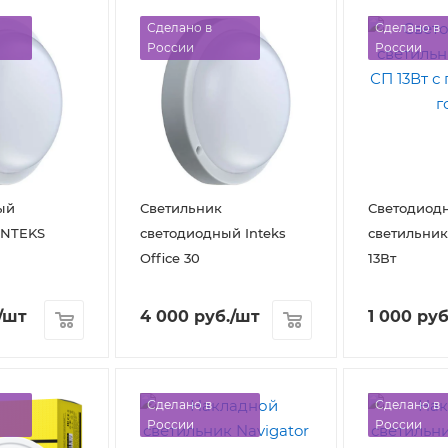
Сделано в
Сделано в
России
России
ый
Светильник
Светодиод
INTEKS
светодиодный Inteks
светильник
Office 30
13Вт
/шт
4 000
руб.
/шт
1 000
руб
Сделано в
Сделано в
России
России