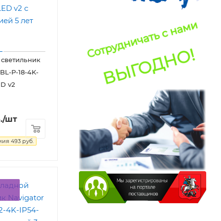
 светильник
BL-P-18-4K-
D v2
.
/шт
мия
493
руб.