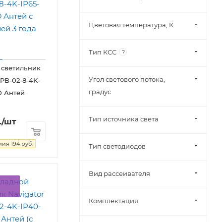
Цветовая температура, К
Тип КСС
?
 светильник
Угол светового потока,
DPB-02-8-4K-
градус
D Антей
Тип источника света
.
/шт
мия
194
руб.
Тип светодиодов
Вид рассеивателя
Комплектация