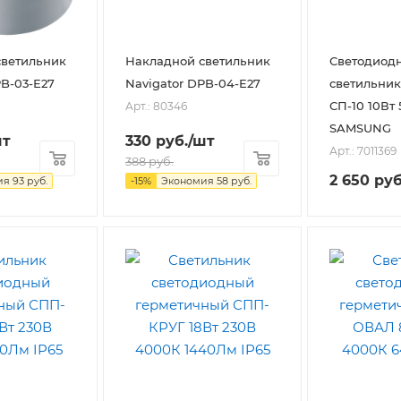
светильник
Накладной светильник
Светодиод
PB-03-Е27
Navigator DPB-04-E27
светильник
СП-10 10Вт
Арт.: 80346
SAMSUNG
шт
330
руб.
/шт
Арт.: 7011369
388
руб.
2 650
руб
ия
93
руб.
-
15
%
Экономия
58
руб.