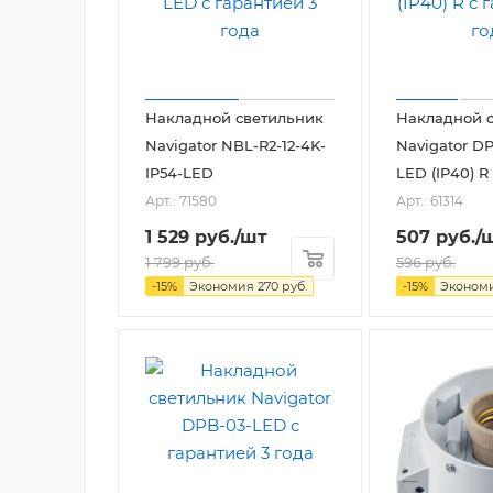
Накладной светильник
Накладной 
Navigator NBL-R2-12-4K-
Navigator DP
IP54-LED
LED (IP40) R
Арт.: 71580
Арт.: 61314
1 529
руб.
/шт
507
руб.
/
1 799
руб.
596
руб.
-
15
%
Экономия
270
руб.
-
15
%
Эконом