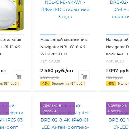
светильник
Накладной светильник
Накладной
L-R1-12-4K-
Navigator NBL-O1-8-4K-
Navigator 
D
WH-IP65-LED
IP65-04-LE
Арт.: 94828
Арт.: 80391
/шт
2 460
руб.
/шт
1 097
руб
2 894
руб.
1 291
руб.
ия
554
руб.
-
15
%
Экономия
434
руб.
-
15
%
Эконо
Сделано в
Сделано в
России
России