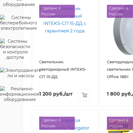
Сделано в
Сделано в
России
России
Светильник
Светодиодн
светодиодный INTEKS-
светильник 
СП 15-ДД
Office 18Вт
1 200
руб.
/шт
1 800
руб.
Сделано в
Сделано в
России
России