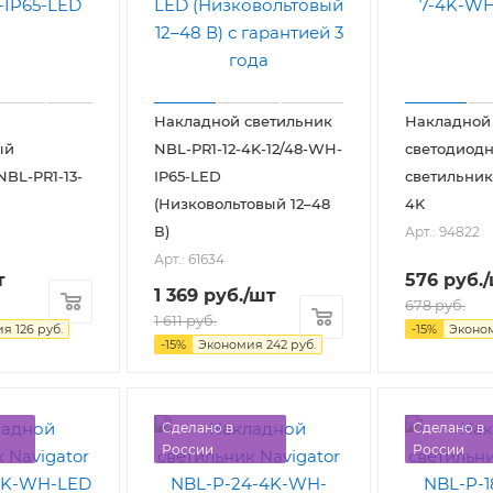
Накладной светильник
Накладной
ый
NBL-PR1-12-4K-12/48-WH-
светодиод
NBL-PR1-13-
IP65-LED
светильник
(Низковольтовый 12–48
4K
В)
Арт.: 94822
Арт.: 61634
т
576
руб.
1 369
руб.
/шт
678
руб.
1 611
руб.
ия
126
руб.
-
15
%
Эконо
-
15
%
Экономия
242
руб.
Сделано в
Сделано в
России
России