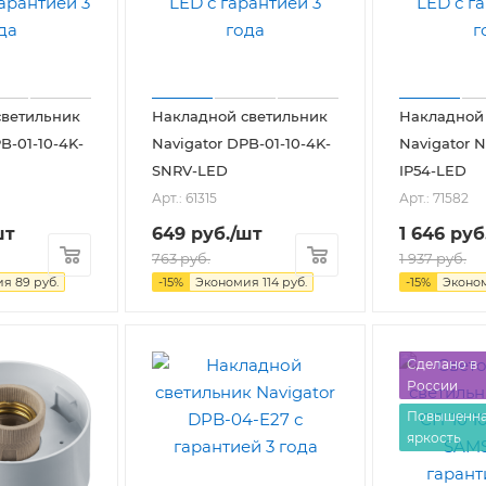
светильник
Накладной светильник
Накладной
B-01-10-4K-
Navigator DPB-01-10-4K-
Navigator N
SNRV-LED
IP54-LED
Арт.: 61315
Арт.: 71582
шт
649
руб.
/шт
1 646
руб
763
руб.
1 937
руб.
ия
89
руб.
-
15
%
Экономия
114
руб.
-
15
%
Эконо
Сделано в
России
Повышенн
яркость