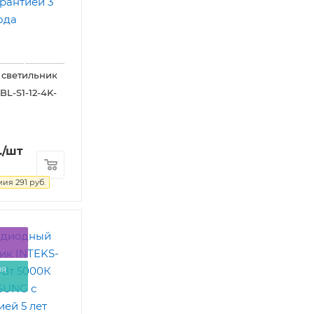
 светильник
BL-S1-12-4K-
.
/шт
мия
291
руб.
ая