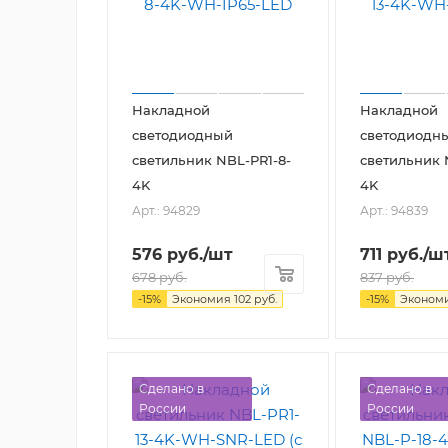
Накладной
Накладной
светодиодный
светодиодн
светильник NBL-PR1-8-
светильник 
4K
4K
Арт.: 94829
Арт.: 94839
576
руб.
/шт
711
руб.
/ш
678
руб.
837
руб.
-
15
%
Экономия
102
руб.
-
15
%
Эконом
Сделано в
Сделано в
России
России