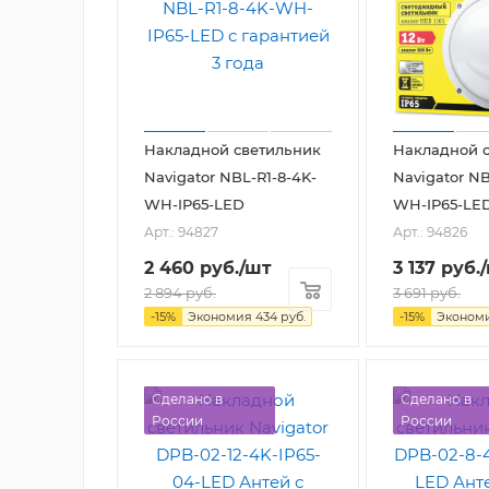
Накладной светильник
Накладной 
Navigator NBL-R1-8-4K-
Navigator NB
WH-IP65-LED
WH-IP65-LE
Арт.: 94827
Арт.: 94826
2 460
руб.
/шт
3 137
руб.
2 894
руб.
3 691
руб.
-
15
%
Экономия
434
руб.
-
15
%
Эконом
Сделано в
Сделано в
России
России