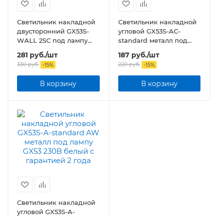
Светильник накладной
Светильник накладной
двусторонний GX53S-
угловой GX53S-AC-
WALL 2SC под лампу
standard металл под
GX53 230B сатин хром
лампу GX53 230B хром
281
руб.
/шт
187
руб.
/шт
330
руб.
220
руб.
-
15
%
-
15
%
В корзину
В корзину
Светильник накладной
угловой GX53S-A-