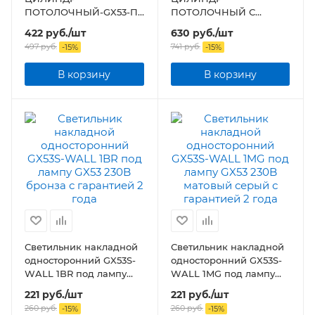
ПОТОЛОЧНЫЙ-GX53-П
ПОТОЛОЧНЫЙ С
WT пластик под лампу
ПОДСВЕТКОЙ-GX53-П
422
руб.
/шт
630
руб.
/шт
GX53 230B белый IP20
WT пластиковый под
497
руб.
741
руб.
-
15
%
-
15
%
лампу GX53 230B белый
IP20
В корзину
В корзину
Светильник накладной
Светильник накладной
односторонний GX53S-
односторонний GX53S-
WALL 1BR под лампу
WALL 1MG под лампу
GX53 230B бронза
GX53 230B матовый
221
руб.
/шт
221
руб.
/шт
серый
260
руб.
260
руб.
-
15
%
-
15
%