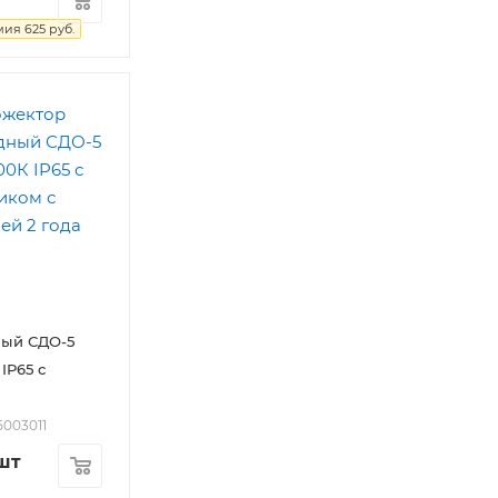
мия
625
руб.
ный СДО-5
IP65 с
5003011
шт