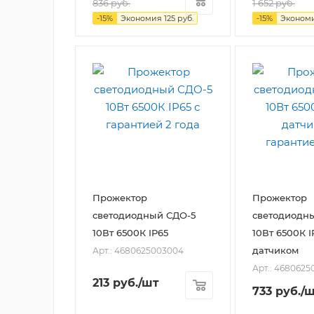
836
руб.
1 652
руб.
-
15
%
Экономия
125
руб.
-
15
%
Эконом
Прожектор
Прожектор
светодиодный СДО-5
светодиодн
10Вт 6500К IP65
10Вт 6500К IP65 с
датчиком
Арт.: 4680625003004
Арт.: 4680625
213
руб.
/шт
733
руб.
/