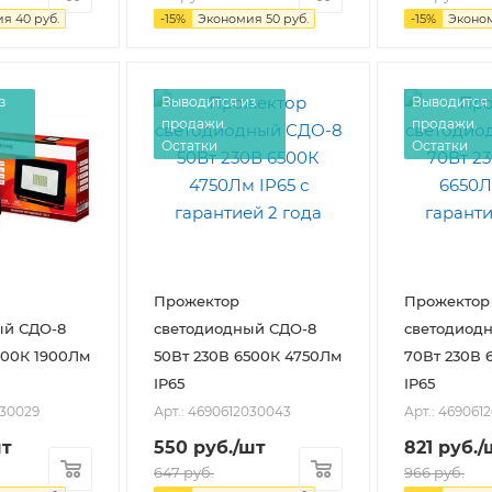
ия
40
руб.
-
15
%
Экономия
50
руб.
-
15
%
Эконо
з
Выводится из
Выводится 
продажи.
продажи.
Остатки
Остатки
Прожектор
Прожектор
ый СДО-8
светодиодный СДО-8
светодиод
500К 1900Лм
50Вт 230В 6500К 4750Лм
70Вт 230В 
IP65
IP65
030029
Арт.: 4690612030043
Арт.: 469061
шт
550
руб.
/шт
821
руб.
/
647
руб.
966
руб.