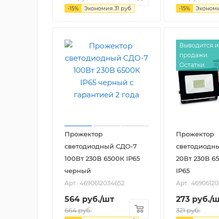
-
15
%
Экономия
31
руб.
-
15
%
Эконом
Выводится и
продажи.
Остатки
Прожектор
Прожектор
светодиодный СДО-7
светодиодн
100Вт 230В 6500К IP65
20Вт 230В 6
черный
IP65
Арт.: 4690612034652
Арт.: 4690612
564
руб.
/шт
273
руб.
/
664
руб.
321
руб.