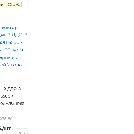
мия
100
руб.
ный ДДО-8
 6500К
0лм/Вт IP65
2038186
.
/шт