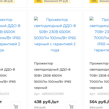
ия
48
руб.
-
15
%
Экономия
97
руб.
-
15
%
Эконо
Прожектор
Прожектор
ый ДДО-8
светодиодный ДДО-8
светодиод
500К
50Вт 230В 6500К
70Вт 230В 
м/Вт IP65
5000Лм 100лм/Вт IP65
7000Лм 100
черный
черный
034003
Арт.: 4690612033990
Арт.: 469061
т
438
руб.
/шт
564
руб.
515
руб.
664
руб.