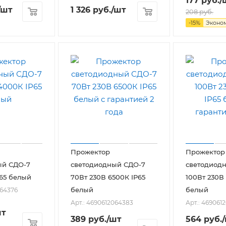
177
руб.
/
/шт
1 326
руб.
/шт
208
руб.
-
15
%
Эконо
Прожектор
Прожектор
ый СДО-7
светодиодный СДО-7
светодиод
P65 белый
70Вт 230В 6500К IP65
100Вт 230В
белый
белый
064376
Арт.: 4690612064383
Арт.: 469061
шт
389
руб.
/шт
564
руб.