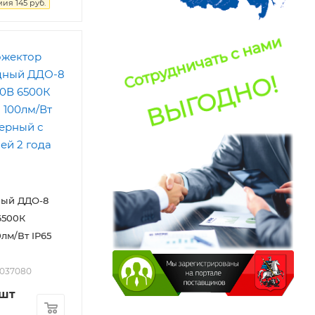
мия
145
руб.
ный ДДО-8
6500К
лм/Вт IP65
2037080
/шт