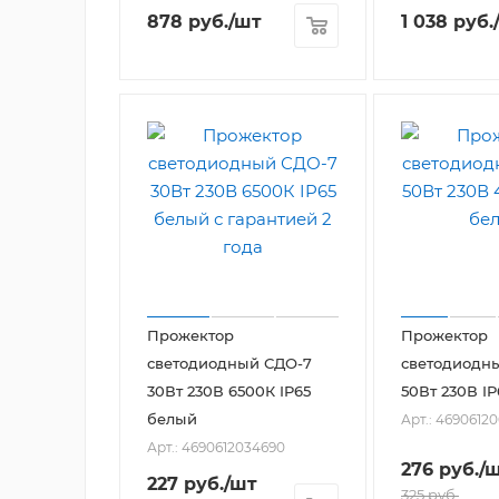
878
руб.
/шт
1 038
руб.
Прожектор
Прожектор
светодиодный СДО-7
светодиодн
30Вт 230В 6500К IP65
50Вт 230В I
белый
Арт.: 4690612
Арт.: 4690612034690
276
руб.
/
227
руб.
/шт
325
руб.