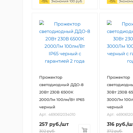
-
15
%
Экономия
100
руб.
-
15
%
Эконом
Прожектор
Прожектор
светодиодный ДДО-8
светодиодн
20Вт 230В 6500К
30Вт 230В 6
2000Лм 100лм/Вт IP65
3000Лм 100л
черный
черный
Арт.: 4690612034010
Арт.: 4690612
257
руб.
/шт
316
руб.
/ш
302
руб.
372
руб.