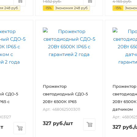
1 652
руб.
4 165
руб.
ия
248
руб.
-
15
%
Экономия
248
руб.
-
15
%
Эконо
Прожектор
Прожектор
ый СДО-5
светодиодный СДО-5
светодиод
20Вт 6500К IP65
20Вт 6500К 
датчиком
Арт.: 4680625003011
003127
Арт.: 468062
327
руб.
/шт
шт
327
руб.
/