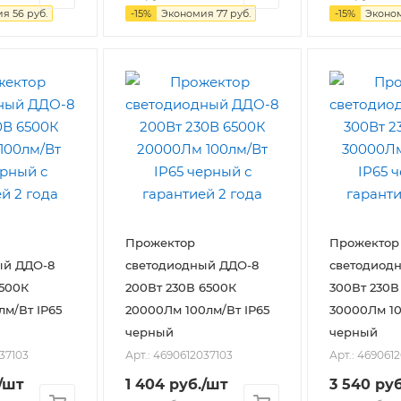
ия
56
руб.
-
15
%
Экономия
77
руб.
-
15
%
Эконо
Прожектор
Прожектор
ый ДДО-8
светодиодный ДДО-8
светодиод
6500К
200Вт 230В 6500К
300Вт 230В
лм/Вт IP65
20000Лм 100лм/Вт IP65
30000Лм 10
черный
черный
037103
Арт.: 4690612037103
Арт.: 469061
/шт
1 404
руб.
/шт
3 540
руб