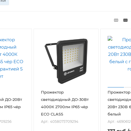
тки
Прожектор
Прожектор
ый ДО-20Вт
светодиодный ДО-30Вт
светодиод
м IP65 чёр
4000К 2700лм IP65 чёр
20Вт 230В 
ECO CLASS
белый
709256
Арт.: 4058075709294
Арт.: 469061