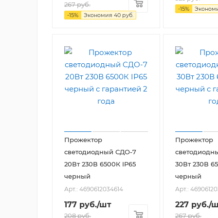
267
руб.
-
15
%
Эконом
-
15
%
Экономия
40
руб.
Прожектор
Прожектор
светодиодный СДО-7
светодиодн
20Вт 230В 6500К IP65
30Вт 230В 6
черный
черный
Арт.: 4690612034614
Арт.: 4690612
177
руб.
/шт
227
руб.
/
208
руб.
267
руб.