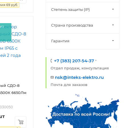
мия
69
руб.
Степень защиты (IP)
Страна производства
из
Гарантия
+7 (383) 207-54-37
Отдел продаж, консультация
nsk@inteks-elektro.ru
Почта для заказов
ный СДО-8
6500К 6650Лм
2030050
шт