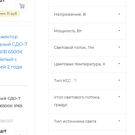
шт
мия
31
руб.
Напряжение, В
Мощность, Вт
Световой поток, Лм
Цветовая температура, К
Тип КСС
?
Угол светового потока,
ный СДО-7
градус
 6500К IP65
Тип источника света
2064307
/шт