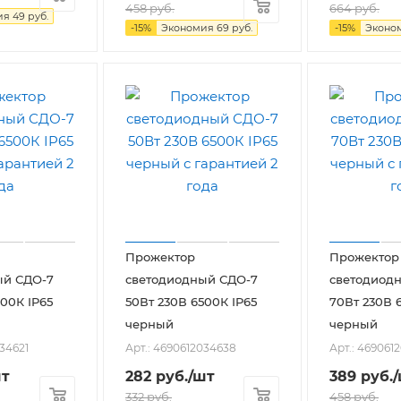
458
руб.
664
руб.
ия
49
руб.
-
15
%
Экономия
69
руб.
-
15
%
Эконо
Прожектор
Прожектор
ый СДО-7
светодиодный СДО-7
светодиод
500К IP65
50Вт 230В 6500К IP65
70Вт 230В 
черный
черный
034621
Арт.: 4690612034638
Арт.: 469061
шт
282
руб.
/шт
389
руб.
332
руб.
458
руб.