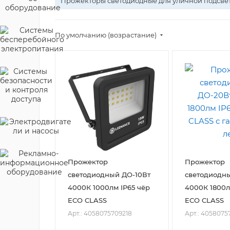
Прожекторы светодиодные для уличной подсве
По умолчанию (возрастание)
Прожектор
Прожектор
светодиодный ДО-10Вт
светодиодн
4000К 1000лм IP65 чёр
4000К 1800л
ECO CLASS
ECO CLASS
Арт.: 4058075709218
Арт.: 4058075