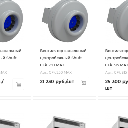
 канальный
Вентилятор канальный
Вентилято
ый Shuft
центробежный Shuft
центробеж
X
CFk 250 MAX
CFk 315 MA
 MAX
Арт.: CFk 250 MAX
Арт.: CFk 31
.
/
21 230
руб.
/шт
25 300
ру
шт