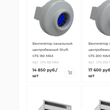
Вентилятор канальный
Вентилятор
центробежный Shuft
центробежн
CFk 160 MAX
CFk 200 MA
Арт.: CFk 160 MAX
Арт.: CFk 200
14 850
руб.
/
17 600
руб
шт
шт