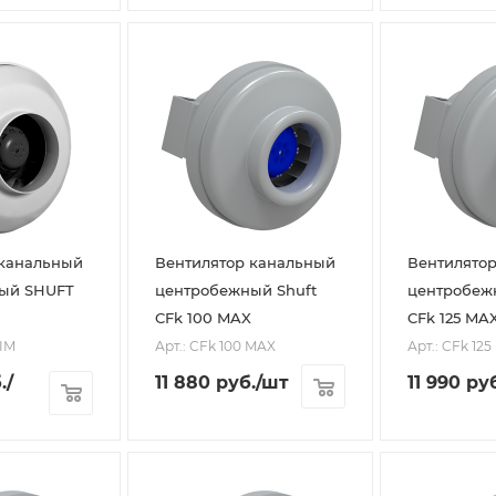
 канальный
Вентилятор канальный
Вентилято
ый SHUFT
центробежный Shuft
центробеж
CFk 100 MAX
CFk 125 MA
VIM
Арт.: CFk 100 MAX
Арт.: CFk 12
.
/
11 880
руб.
/шт
11 990
руб