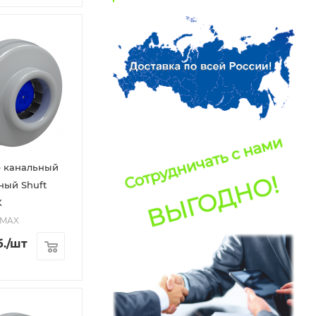
р канальный
ный Shuft
X
5 MAX
.
/шт