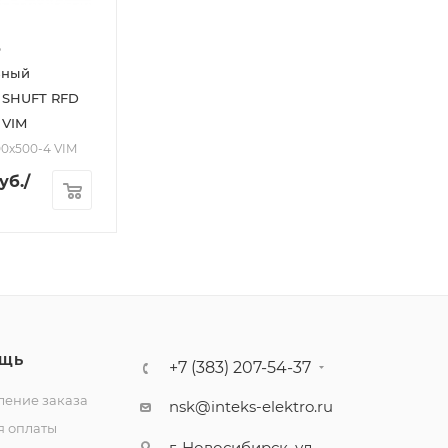
р
ьный
 SHUFT RFD
 VIM
00х500-4 VIM
уб.
/
ЩЬ
+7 (383) 207-54-37
ение заказа
nsk@inteks-elektro.ru
я оплаты
г. Новосибирск, ул.