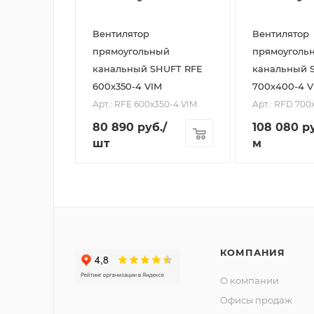
Вентилятор
Вентилятор
прямоугольный
прямоуголь
канальный SHUFT RFE
канальный 
600х350-4 VIM
700х400-4 V
Арт.: RFE 600х350-4 VIM
Арт.: RFD 700
80 890
руб.
/
108 080
ру
шт
м
КОМПАНИЯ
О компании
Офисы продаж