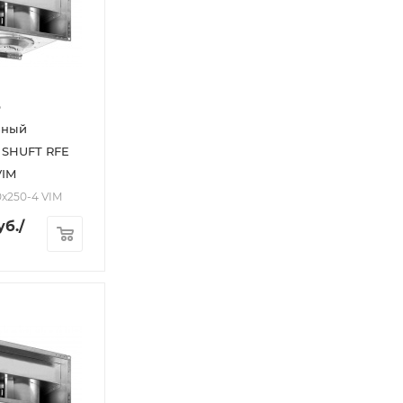
р
ьный
 SHUFT RFE
VIM
0х250-4 VIM
уб.
/