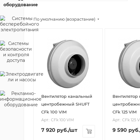
По умолчанию (возрастание)
Вентилятор канальный
Вентилятор
центробежный SHUFT
центробежн
CFk 100 VIM
CFk 125 VIM
Арт.: CFk 100 VIM
Арт.: CFk 125 
7 920
руб.
/шт
9 590
руб.