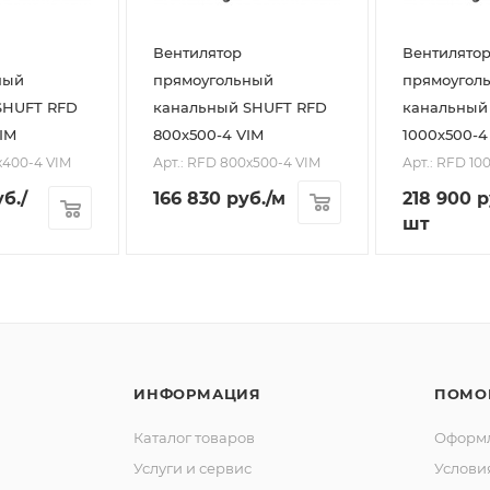
Вентилятор
Вентилято
ный
прямоугольный
прямоугол
SHUFT RFD
канальный SHUFT RFD
канальный
IM
800х500-4 VIM
1000х500-4
х400-4 VIM
Арт.: RFD 800х500-4 VIM
Арт.: RFD 10
б.
/
166 830
руб.
/м
218 900
р
шт
ИНФОРМАЦИЯ
ПОМО
Каталог товаров
Оформл
Услуги и сервис
Услови