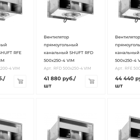
Вентилятор
Вентилято
ный
прямоугольный
прямоугол
SHUFT RFE
канальный SHUFT RFD
канальный
IM
500х250-4 VIM
500х250-4 
х200-4 VIM
Арт.: RFD 500х250-4 VIM
Арт.: RFE 50
.
/
41 880
руб.
/
44 440
р
шт
шт