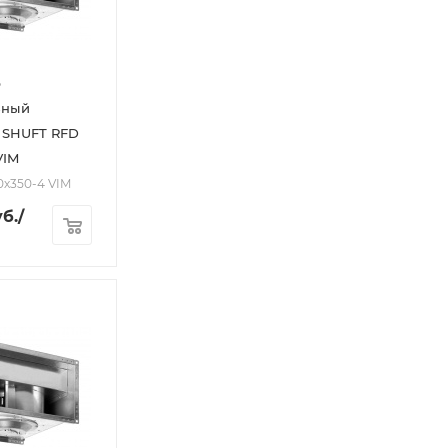
р
ьный
 SHUFT RFD
VIM
0х350-4 VIM
б.
/