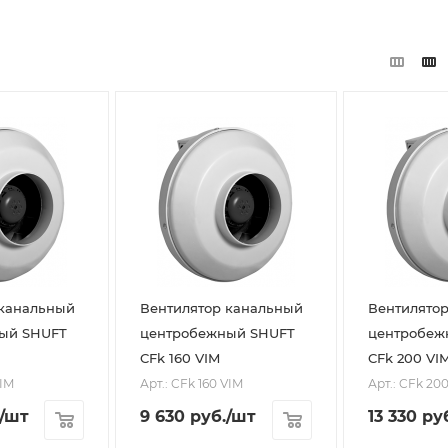
 канальный
Вентилятор канальный
Вентилято
ый SHUFT
центробежный SHUFT
центробеж
CFk 160 VIM
CFk 200 VI
VIM
Арт.: CFk 160 VIM
Арт.: CFk 20
/шт
9 630
руб.
/шт
13 330
руб