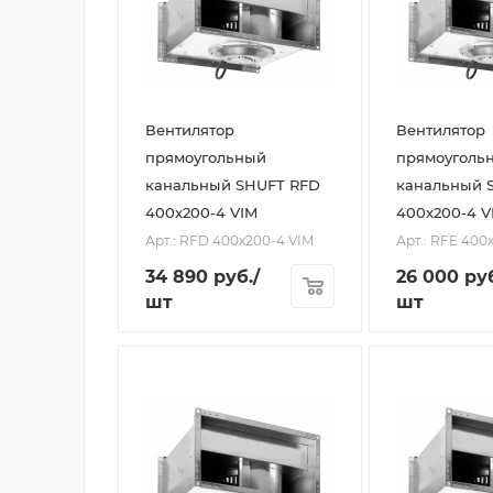
Вентилятор
Вентилятор
прямоугольный
прямоуголь
канальный SHUFT RFD
канальный 
400х200-4 VIM
400х200-4 V
Арт.: RFD 400х200-4 VIM
Арт.: RFE 400
34 890
руб.
/
26 000
руб
шт
шт