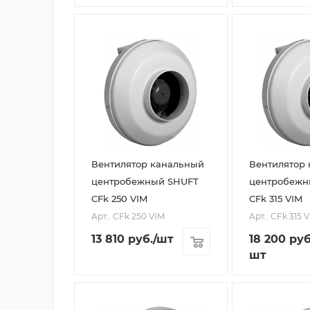
Вентилятор канальный
Вентилятор
центробежный SHUFT
центробежн
CFk 250 VIM
CFk 315 VIM
Арт.: CFk 250 VIM
Арт.: CFk 315 
13 810
руб.
/шт
18 200
руб
шт