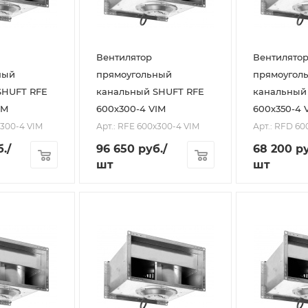
Вентилятор
Вентилято
ный
прямоугольный
прямоугол
SHUFT RFE
канальный SHUFT RFE
канальный
IM
600х300-4 VIM
600х350-4 
х300-4 VIM
Арт.: RFE 600х300-4 VIM
Арт.: RFD 60
.
/
96 650
руб.
/
68 200
ру
шт
шт