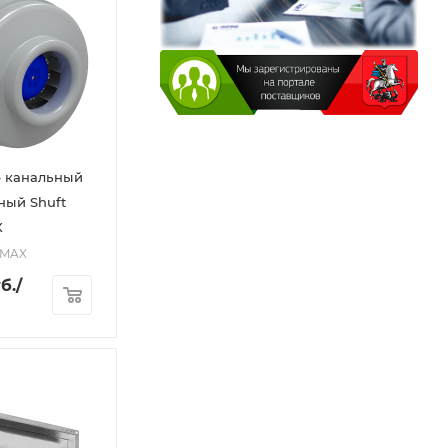
р канальный
ный Shuft
X
5 MAX
б.
/