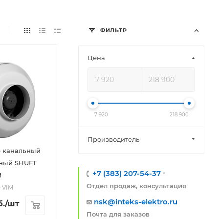
ФИЛЬТР
Цена
7 920
218 900
Производитель
р канальный
ный SHUFT
+7 (383) 207-54-37
M
Отдел продаж, консультация
0 VIM
nsk@inteks-elektro.ru
.
/шт
Почта для заказов