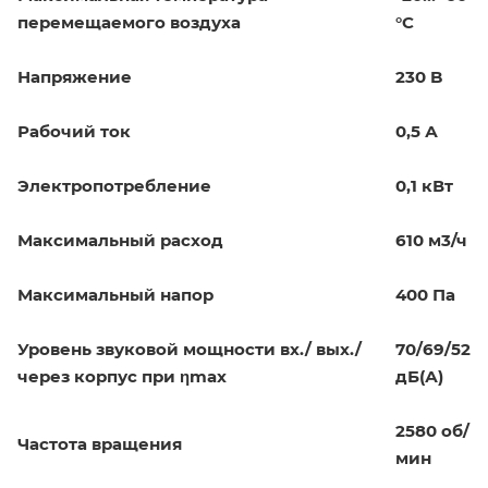
перемещаемого воздуха
°C
Напряжение
230 B
Рабочий ток
0,5 А
Электропотребление
0,1 кВт
Максимальный расход
610 м3/ч
Максимальный напор
400 Па
Уровень звуковой мощности вх./ вых./
70/69/52
через корпус при ηmax
дБ(А)
2580 об/
Частота вращения
мин