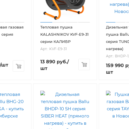
вая газовая
Тепловая пушка
Дизельная 
0 серия
KALASHNIKOV KVF-E9-31
пушка Ball
серии КАЛИБР
серия TUN
нагрева)
Арт.: KVF-E9-31
Арт.: BHDP-1
13 890
руб.
/
/шт
159 990
р
шт
шт