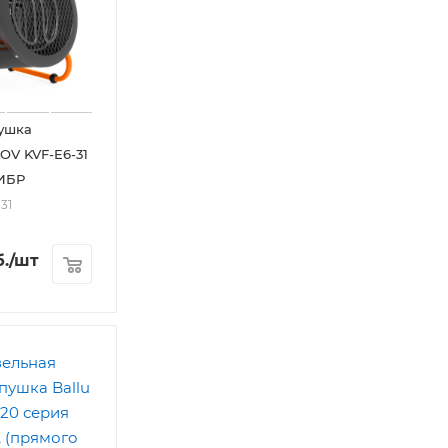
ушка
V KVF-E6-31
ИБР
31
.
/шт