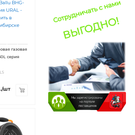
овая газовая
30L серия
LS
.
/шт