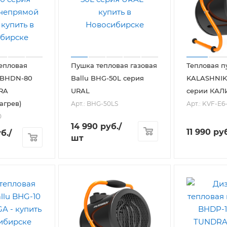
епловая
Пушка тепловая газовая
Тепловая п
 BHDN-80
Ballu BHG-50L серия
KALASHNIKO
RA
URAL
серии КАЛ
агрев)
Арт.: BHG-50LS
Арт.: KVF-E6-
0
14 990
руб.
/
11 990
руб
б.
/
шт