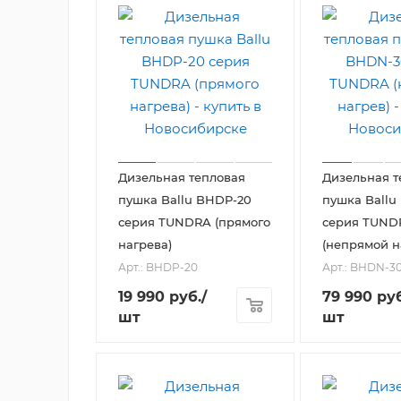
Дизельная тепловая
Дизельная т
пушка Ballu BHDP-20
пушка Ballu
серия TUNDRA (прямого
серия TUND
нагрева)
(непрямой н
Арт.: BHDP-20
Арт.: BHDN-3
19 990
руб.
/
79 990
руб
шт
шт