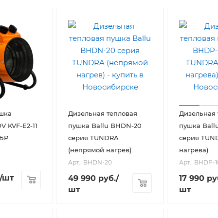
шка
Дизельная тепловая
Дизельная 
 KVF-E2-11
пушка Ballu BHDN-20
пушка Ball
БР
серия TUNDRA
серия TUN
(непрямой нагрев)
нагрева)
1
Арт.: BHDN-20
Арт.: BHDP-1
/шт
49 990
руб.
/
17 990
ру
шт
шт