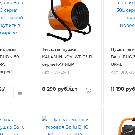
епловая
Тепловая пушка
Пушка тепл
 BHDN-50
KALASHNIKOV KVF-E5-11
Ballu BHG-
RA
серии КАЛИБР
URAL
агрев)
Арт.: KVF-E5-11
Арт.: BHG-30
0
8 290
руб.
/шт
11 190
руб
.
/