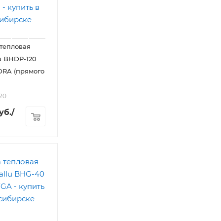
тепловая
u BHDP-120
DRA (прямого
20
уб.
/