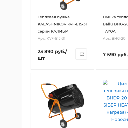
Тепловая пушка
Пушка тепло
KALASHNIKOV KVF-E15-31
Ballu BHG-2
серии КАЛИБР
TAYGA
Арт.: KVF-E15-31
Арт.: BHG-20
23 890
руб.
/
7 590
руб.
шт