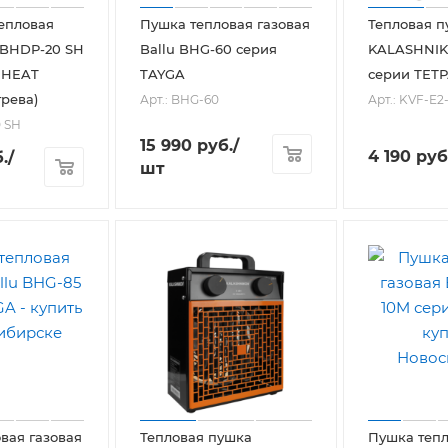
епловая
Пушка тепловая газовая
Тепловая п
 BHDP-20 SH
Ballu BHG-60 серия
KALASHNIKO
 HEAT
TAYGA
серии ТЕТ
грева)
Арт.: BHG-60
Арт.: KVF-E2-
0 SH
15 990
руб.
/
4 190
руб
.
/
шт
вая газовая
Тепловая пушка
Пушка тепл