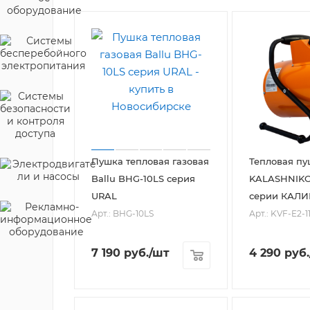
Пушка тепловая газовая
Тепловая пу
Ballu BHG-10LS серия
KALASHNIKOV
URAL
серии КАЛИ
Арт.: BHG-10LS
Арт.: KVF-E2-1
7 190
руб.
/шт
4 290
руб.