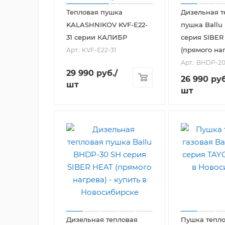
Тепловая пушка
Дизельная т
KALASHNIKOV KVF-E22-
пушка Ballu
31 серии КАЛИБР
серия SIBER
(прямого на
Арт.: KVF-E22-31
Арт.: BHDP-2
29 990
руб.
/
26 990
руб
шт
шт
Дизельная тепловая
Пушка тепло