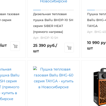
вая газовая
Дизельная тепловая
Пушка тепл
0 серия
пушка Ballu BHDP-10 SH
Ballu BHG-
серия SIBER HEAT
TAYGA
(прямого нагрева)
Арт.: BHG-40
Арт.: BHDP-10 SH
10 990
ру
/шт
25 390
руб.
/
шт
шт