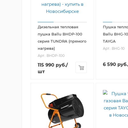
Дизельная тепловая
Пушка тепло
пушка Ballu BHDP-100
Ballu BHG-1
серия TUNDRA (прямого
TAYGA
нагрева)
Арт.: BHG-10
Арт.: BHDP-100
6 590
руб.
115 990
руб.
/
шт