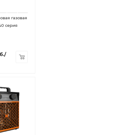
овая газовая
40 серия
б.
/