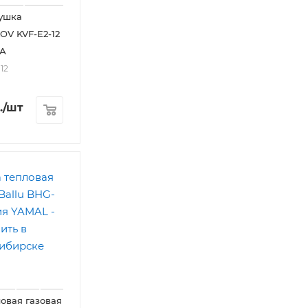
ушка
V KVF-E2-12
РА
12
.
/шт
овая газовая