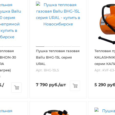
епловая
Пушка тепловая газовая
Тепловая п
 BHDN-30
Ballu BHG-15L серия
KALASHNIKO
RA
URAL
серии КАЛ
агрев)
Арт.: BHG-15LS
Арт.: KVF-E3-
0
7 790
руб.
/шт
5 290
руб
.
/