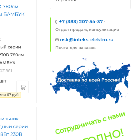
+7 (383) 207-54-37
Отдел продаж, консультация
nsk@inteks-elektro.ru
к
ный серии
Почта для заказов
230В 780лм
БАМБУК
2021881
/шт
мия
67
руб.