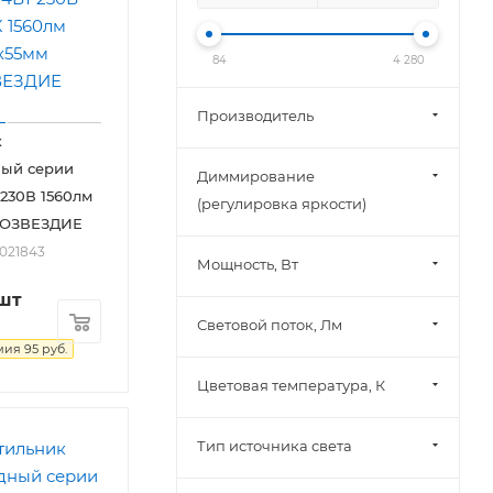
84
4 280
Производитель
к
ный серии
Диммирование
230В 1560лм
(регулировка яркости)
СОЗВЕЗДИЕ
2021843
Мощность, Вт
шт
Световой поток, Лм
мия
95
руб.
Цветовая температура, К
Тип источника света