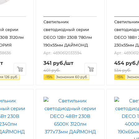
Светильник
Светильни
ый серии
светодиодный серии
светодиод
30В 3120лм
DECO 12Вт 230В 780лм
DECO 18Вт 
ЛОРИЯ
190х55мм ДАЙМОНД
230х55мм
038636
Арт.: 4690612033594
Арт.: 469061
т
341
руб.
/шт
454
руб.
401
руб.
534
руб.
ия
126
руб.
-
15
%
Экономия
60
руб.
-
15
%
Эконо