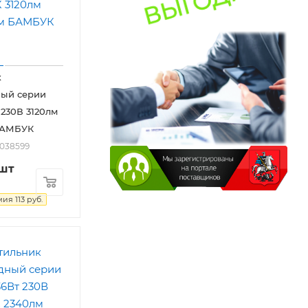
к
ный серии
230В 3120лм
БАМБУК
2038599
/шт
мия
113
руб.