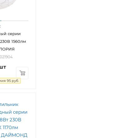
к
ный серии
230В 1560лм
ГЛОРИЯ
2021904
шт
мия
95
руб.