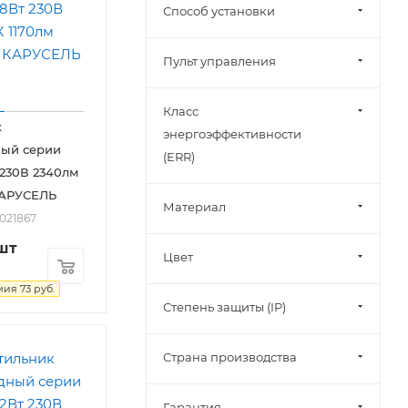
Способ установки
Пульт управления
Класс
к
энергоэффективности
ный серии
(ERR)
230В 2340лм
КАРУСЕЛЬ
Материал
2021867
шт
Цвет
мия
73
руб.
Степень защиты (IP)
Страна производства
Гарантия