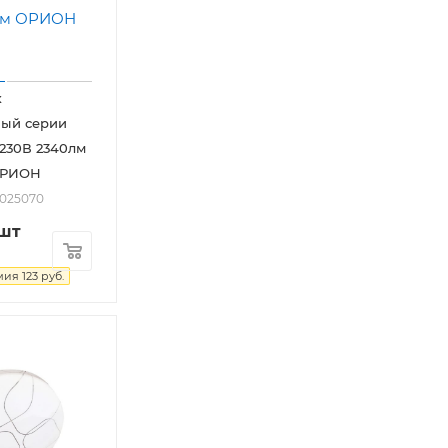
к
ный серии
230В 2340лм
ОРИОН
2025070
/шт
мия
123
руб.