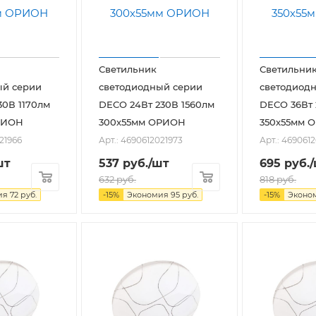
Светильник
Светильни
ый серии
светодиодный серии
светодиод
30В 1170лм
DECO 24Вт 230В 1560лм
DECO 36Вт 
РИОН
300х55мм ОРИОН
350х55мм 
21966
Арт.: 4690612021973
Арт.: 469061
шт
537
руб.
/шт
695
руб.
632
руб.
818
руб.
ия
72
руб.
-
15
%
Экономия
95
руб.
-
15
%
Эконо