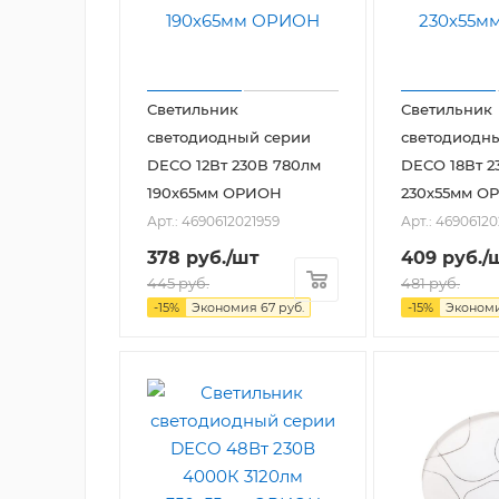
Светильник
Светильник
светодиодный серии
светодиодн
DECO 12Вт 230В 780лм
DECO 18Вт 2
190х65мм ОРИОН
230х55мм О
Арт.: 4690612021959
Арт.: 46906120
378
руб.
/шт
409
руб.
/
445
руб.
481
руб.
-
15
%
Экономия
67
руб.
-
15
%
Эконом