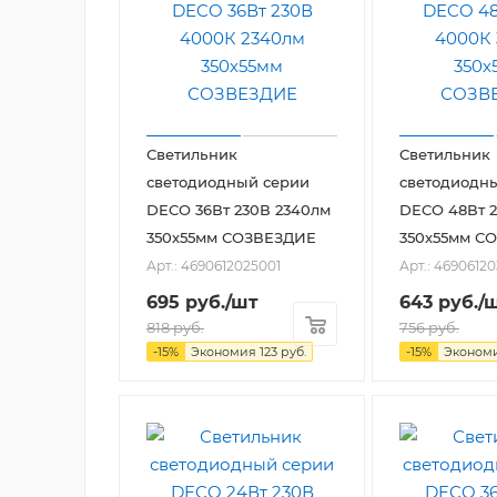
Светильник
Светильник
светодиодный серии
светодиодн
DECO 36Вт 230В 2340лм
DECO 48Вт 2
350х55мм СОЗВЕЗДИЕ
350х55мм С
Арт.: 4690612025001
Арт.: 4690612
695
руб.
/шт
643
руб.
/
818
руб.
756
руб.
-
15
%
Экономия
123
руб.
-
15
%
Эконом