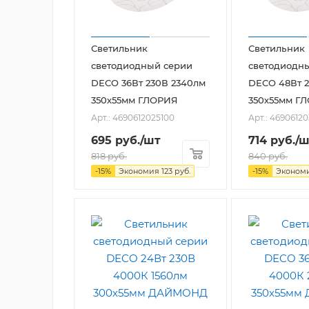
Светильник
Светильник
светодиодный серии
светодиодн
DECO 36Вт 230В 2340лм
DECO 48Вт 2
350х55мм ГЛОРИЯ
350х55мм Г
Арт.: 4690612025100
Арт.: 4690612
695
руб.
/шт
714
руб.
/ш
818
руб.
840
руб.
-
15
%
Экономия
123
руб.
-
15
%
Эконом