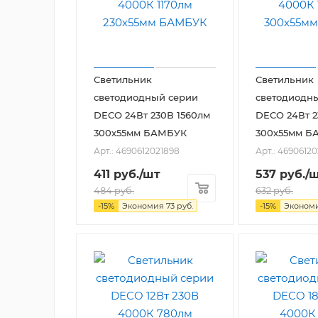
Светильник
Светильник
светодиодный серии
светодиодн
DECO 24Вт 230В 1560лм
DECO 24Вт 2
300х55мм БАМБУК
300х55мм Б
Арт.: 4690612021898
Арт.: 46906120
411
руб.
/шт
537
руб.
/
484
руб.
632
руб.
-
15
%
Экономия
73
руб.
-
15
%
Эконом