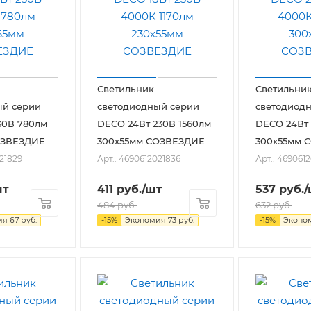
Светильник
Светильни
ый серии
светодиодный серии
светодиод
30В 780лм
DECO 24Вт 230В 1560лм
DECO 24Вт 
ОЗВЕЗДИЕ
300х55мм СОЗВЕЗДИЕ
300х55мм 
021829
Арт.: 4690612021836
Арт.: 469061
шт
411
руб.
/шт
537
руб.
/
484
руб.
632
руб.
ия
67
руб.
-
15
%
Экономия
73
руб.
-
15
%
Эконо