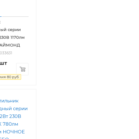
к
ный серии
230В 1170лм
 ДАЙМОНД
2033631
/шт
мия
80
руб.