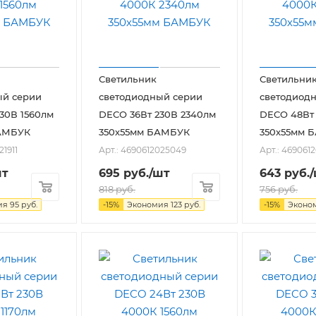
Светильник
Светильни
ый серии
светодиодный серии
светодиод
30В 1560лм
DECO 36Вт 230В 2340лм
DECO 48Вт 
АМБУК
350х55мм БАМБУК
350х55мм 
21911
Арт.: 4690612025049
Арт.: 469061
шт
695
руб.
/шт
643
руб.
818
руб.
756
руб.
ия
95
руб.
-
15
%
Экономия
123
руб.
-
15
%
Эконо