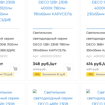
Светильник
Светильни
ый серии
светодиодный серии
светодиод
30В 3120лм
DECO 12Вт 230В 780лм
DECO 36Вт 
ОЗВЕЗДИЕ
190х65мм КАРУСЕЛЬ
350х55мм 
038551
Арт.: 4690612021850
Арт.: 469061
шт
348
руб.
/шт
414
руб.
/
409
руб.
487
руб.
ия
113
руб.
-
15
%
Экономия
61
руб.
-
15
%
Эконо