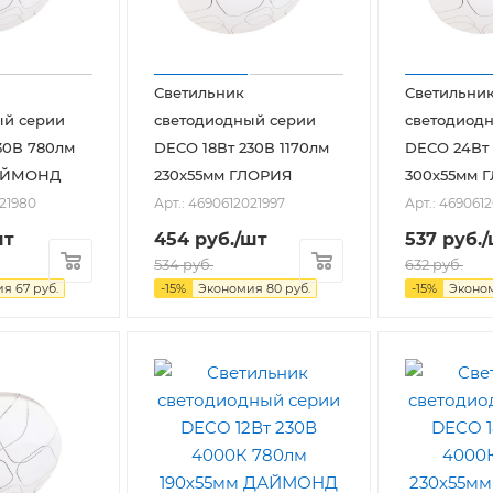
Светильник
Светильни
ый серии
светодиодный серии
светодиод
30В 780лм
DECO 18Вт 230В 1170лм
DECO 24Вт 
ДАЙМОНД
230х55мм ГЛОРИЯ
300х55мм 
021980
Арт.: 4690612021997
Арт.: 469061
шт
454
руб.
/шт
537
руб.
/
534
руб.
632
руб.
ия
67
руб.
-
15
%
Экономия
80
руб.
-
15
%
Эконо