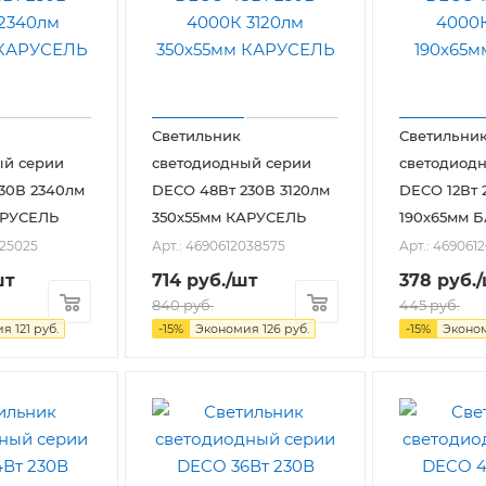
Светильник
Светильни
ый серии
светодиодный серии
светодиод
30В 2340лм
DECO 48Вт 230В 3120лм
DECO 12Вт 
АРУСЕЛЬ
350х55мм КАРУСЕЛЬ
190х65мм 
025025
Арт.: 4690612038575
Арт.: 469061
шт
714
руб.
/шт
378
руб.
840
руб.
445
руб.
ия
121
руб.
-
15
%
Экономия
126
руб.
-
15
%
Эконо