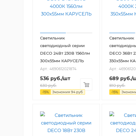
Светильник
Светильник
светодиодный серии
светодиодн
DECO 24Вт 230В 1560лм
DECO 36Вт 2
300х55мм КАРУСЕЛЬ
350х55мм К
Арт.: 4690612021874
Арт.: 4690612
536
руб.
/шт
689
руб.
/
630
руб.
810
руб.
-
15
%
Экономия
94
руб.
-
15
%
Эконом