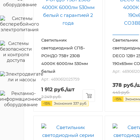
Светильник
Светильник
светодиодный СПБ-
светодиодн
РОНДО 75Вт 230В
DECO 12Вт 2
4000К 6000лм 530мм
190х65мм С
белый
Арт.: 4690612
Арт.: 4690612025759
378
руб.
/
1 912
руб.
/шт
445
руб.
2 249
руб.
-
15
%
Эконом
-
15
%
Экономия
337
руб.