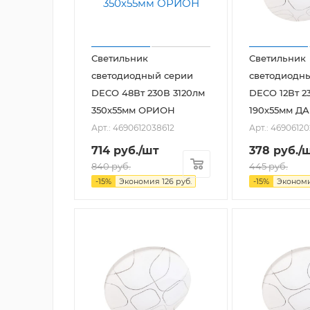
Светильник
Светильник
светодиодный серии
светодиодн
DECO 48Вт 230В 3120лм
DECO 12Вт 2
350х55мм ОРИОН
190х55мм 
Арт.: 4690612038612
Арт.: 4690612
714
руб.
/шт
378
руб.
/
840
руб.
445
руб.
-
15
%
Экономия
126
руб.
-
15
%
Эконом