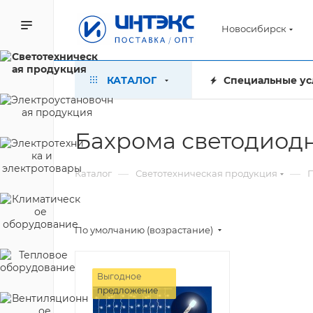
Новосибирск
КАТАЛОГ
Специальные ус
Бахрома светодиод
—
—
Каталог
Светотехническая продукция
П
По умолчанию (возрастание)
Выгодное
предложение