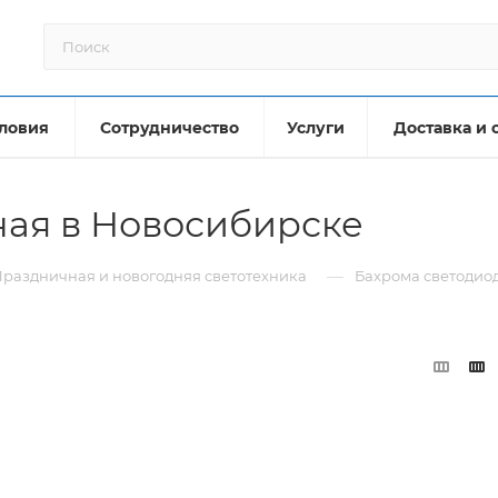
ловия
Сотрудничество
Услуги
Доставка и 
ная в Новосибирске
—
раздничная и новогодняя светотехника
Бахрома светодио