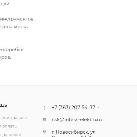
дки.
инструментов,
есена метка
й коробке.
оров.
ЩЬ
+7 (383) 207-54-37
ение заказа
nsk@inteks-elektro.ru
я оплаты
г. Новосибирск, ул.
я доставки