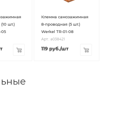
озажимная
Клемма самозажимная
(10 шт.)
8-проводная (5 шт.)
-05
Werkel TR-01-08
Арт.: a038421
т
119
руб.
/шт
льные