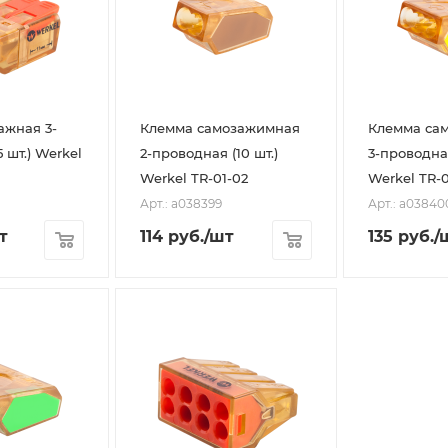
ажная 3-
Клемма самозажимная
Клемма са
 шт.) Werkel
2-проводная (10 шт.)
3-проводная
Werkel TR-01-02
Werkel TR-0
Арт.: a038399
Арт.: a03840
т
114
руб.
/шт
135
руб.
/