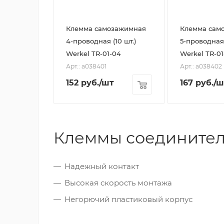
Клемма самозажимная
Клемма сам
4-проводная (10 шт.)
5-проводная 
Werkel TR-01-04
Werkel TR-01
Арт.: a038401
Арт.: a038402
152
руб.
/шт
167
руб.
/ш
Клеммы соедините
Надежный контакт
Высокая скорость монтажа
Негорючий пластиковый корпус