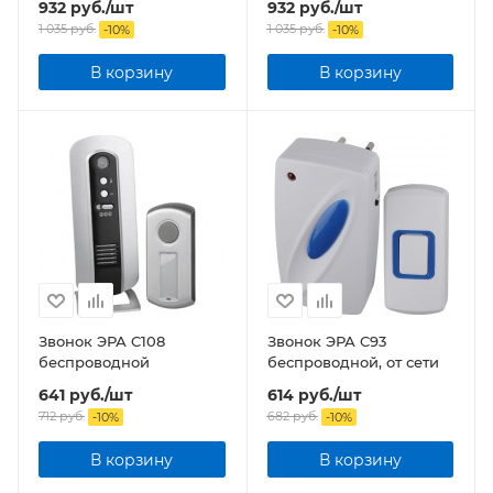
932
руб.
/шт
932
руб.
/шт
1 035
руб.
1 035
руб.
-
10
%
-
10
%
В корзину
В корзину
Звонок ЭРА C108
Звонок ЭРА C93
беспроводной
беспроводной, от сети
641
руб.
/шт
614
руб.
/шт
712
руб.
682
руб.
-
10
%
-
10
%
В корзину
В корзину