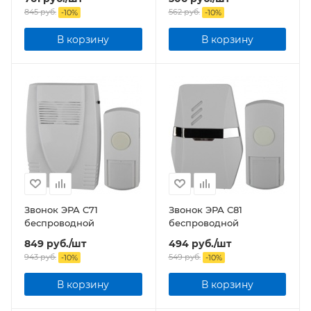
845
руб.
562
руб.
-
10
%
-
10
%
В корзину
В корзину
Звонок ЭРА C71
Звонок ЭРА C81
беспроводной
беспроводной
849
руб.
/шт
494
руб.
/шт
943
руб.
549
руб.
-
10
%
-
10
%
В корзину
В корзину