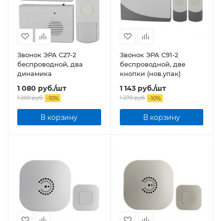
Звонок ЭРА C27-2
Звонок ЭРА C91-2
беспроводной, два
беспроводной, две
динамика
кнопки (нов.упак)
1 080
руб.
/шт
1 143
руб.
/шт
1 200
руб.
1 270
руб.
-
10
%
-
10
%
В корзину
В корзину