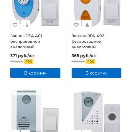
Звонок ЭРА A01
Звонок ЭРА A02
беспроводной
беспроводной
аналоговый
аналоговый
371
руб.
/шт
365
руб.
/шт
412
руб.
405
руб.
-
10
%
-
10
%
В корзину
В корзину