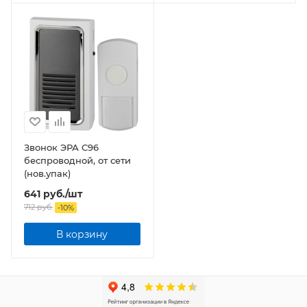
Звонок ЭРА C96
беспроводной, от сети
(нов.упак)
641
руб.
/шт
712
руб.
-
10
%
В корзину