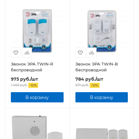
Звонок ЭРА TWIN-R
Звонок ЭРА TWIN-B
беспроводной
беспроводной
975
руб.
/шт
784
руб.
/шт
1 083
руб.
871
руб.
-
10
%
-
10
%
В корзину
В корзину