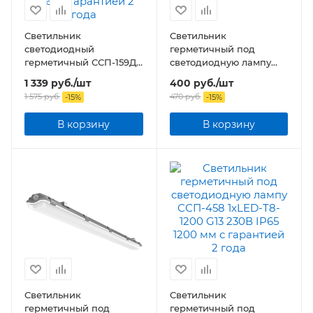
Светильник
Светильник
светодиодный
герметичный под
герметичный ССП-159Д
светодиодную лампу
18Вт 230В 4000К 1350Лм
ССП-458 1xLED-Т8-600
1 339
руб.
/шт
400
руб.
/шт
640мм с датчиком
G13 230В IP65 600 мм
1 575
руб.
470
руб.
-
15
%
-
15
%
движения матовый IP65
В корзину
В корзину
Светильник
Светильник
герметичный под
герметичный под