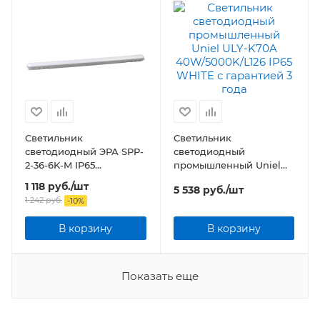
Светильник
Светильник
светодиодный ЭРА SPP-
светодиодный
2-36-6K-M IP65
промышленный Uniel
1200х76х66 36Вт 3200Лм
ULY-K70A
1 118
руб.
/шт
5 538
руб.
/шт
6500К матовый
40W/5000K/L126 IP65
1 242
руб.
-
10
%
WHITE
В корзину
В корзину
Показать еще