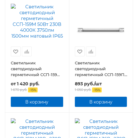
Светильник
Светильник
светодиодный
светодиодный
герметичный ССП-159М
герметичный ССП-159П
50Вт 230В 3750лм
36Вт 230В 2900лм
от
1 420 руб.
893
руб.
/шт
1500мм матовый IP65
1200мм прозрачный
1 670 руб.
1 050
руб.
-
15
%
-
15
%
IP65 серии PRO
В корзину
В корзину