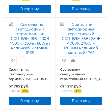
125лм/Вт 1200мм IP65
В корзину
В корзину
Светильник
Светильник
светодиодный
светодиодный
герметичный ССП-159М
герметичный ССП-159Д
18Вт 230В 1350лм 600мм
18Вт 230В 4000К 1350Лм
от
765 руб.
от
1 217 руб.
нелинкаб. матовый IP65
640мм с датчиком
900 руб.
1 432 руб.
-
15
%
-
15
%
движения матовый IP65
В корзину
В корзину