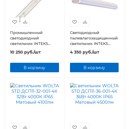
Промышленный
Светодиодный
светодиодный
пылевлагозащищенный
светильник INTEKS
светильник INTEKS
PromA-36 36Вт 3750Лм
Prom SSP-50 47Вт
10 250
руб.
/шт
4 350
руб.
/шт
4000/5000К IP65 с
4840Лм 4000/5000К
аварийным блоком
IP65 матовый
питания
В корзину
В корзину