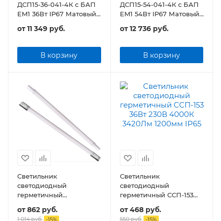
ДСП15-36-041-4К с БАП
ДСП15-54-041-4К с БАП
EM1 36Вт IP67 Матовый
EM1 54Вт IP67 Матовый
4000лм
5800лм
от
11 349 руб.
от
12 736 руб.
В корзину
В корзину
Светильник
Светильник
светодиодный
светодиодный
герметичный
герметичный ССП-153
транзитный ДСП-155
36Вт 230В 3420Лм
от
862 руб.
от
468 руб.
36Вт 230В 4500Лм
1200мм IP65
1 014 руб.
550 руб.
-
15
%
-
15
%