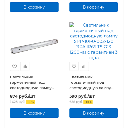
В корзину
В корзину
Светильник
Светильник
герметичный под
герметичный под
светодиодную лампу
светодиодную лампу
ССП-456 2xLED-Т8-1200
SPP-101-0-002-120 ЭРА
874
руб.
/шт
590
руб.
/шт
G13 230В IP65 1200 мм
IP65 T8 G13 1200мм
1 028
руб.
656
руб.
-
15
%
-
10
%
В корзину
В корзину