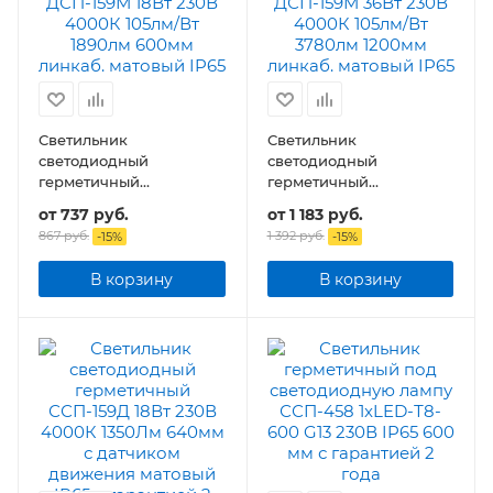
Светильник
Светильник
светодиодный
светодиодный
герметичный
герметичный
транзитный ДСП-159М
транзитный ДСП-159М
от
737 руб.
от
1 183 руб.
18Вт 230В 105лм/Вт
36Вт 230В 105лм/Вт
867 руб.
1 392 руб.
-
15
%
-
15
%
1890Лм 600мм
3780Лм 1200мм IP65
В корзину
В корзину