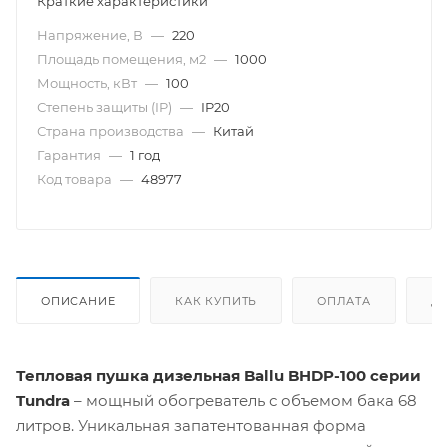
Краткие характеристики
Напряжение, В
—
220
Площадь помещения, м2
—
1000
Мощность, кВт
—
100
Степень защиты (IP)
—
IP20
Страна производства
—
Китай
Гарантия
—
1 год
Код товара
—
48977
ОПИСАНИЕ
КАК КУПИТЬ
ОПЛАТА
Д
Тепловая пушка дизельная Ballu BHDP-100 серии
Tundra
– мощный обогреватель с объемом бака 68
литров. Уникальная запатентованная форма