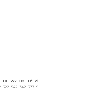
H1
W2
H2
H*
d
2
322
542
342
377
9