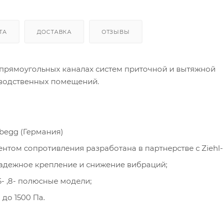
ТА
ДОСТАВКА
ОТЗЫВЫ
прямоугольных каналах систем приточной и вытяжной
зводственных помещений.
begg (Германия)
нтом сопротивления разработана в партнерстве с Ziehl
дежное крепление и снижение вибраций;
- ,8- полюсные модели;
до 1500 Па.