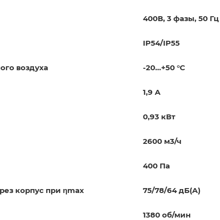
400В, 3 фазы, 50 Гц
IP54/IP55
ого воздуха
-20…+50 °C
1,9 А
0,93 кВт
2600 м3/ч
400 Па
вых./ через корпус при ηmax
75/78/64 дБ(А)
1380 об/мин