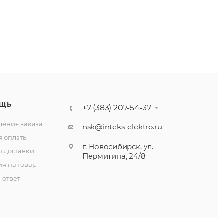
ЩЬ
+7 (383) 207-54-37
ение заказа
nsk@inteks-elektro.ru
я оплаты
г. Новосибирск, ул.
я доставки
Пермитина, 24/8
ия на товар
-ответ