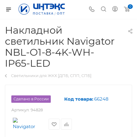
0
Накладной
светильник Navigator
NBL-O1-8-4K-WH-
IP65-LED
Светильники для ЖКХ [ДПБ, СПП, СПБ]
Код товара:
66248
Сделано в России
Артикул:
94828