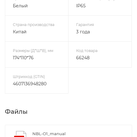
Белый
IP65
Страна производства
Гарантия
Китай
3 года
Размеры (Д*Ш*В), мм
Код товара
174*110*76
66248
Штрихкод (GTIN)
4607136948280
Файлы
NBL-O1_manual