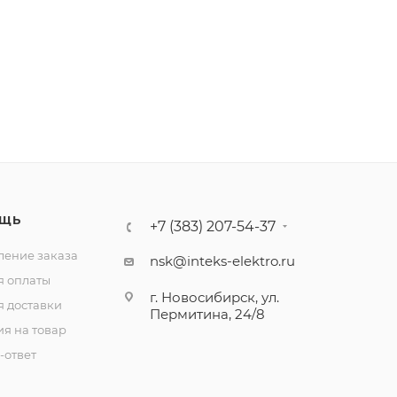
ЩЬ
+7 (383) 207-54-37
ение заказа
nsk@inteks-elektro.ru
я оплаты
г. Новосибирск, ул.
я доставки
Пермитина, 24/8
ия на товар
-ответ