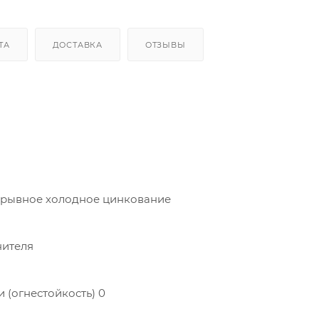
ТА
ДОСТАВКА
ОТЗЫВЫ
ерывное холодное цинкование
нителя
 (огнестойкость) 0