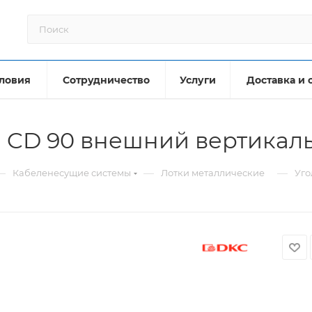
ловия
Сотрудничество
Услуги
Доставка и 
й CD 90 внешний вертикал
—
—
—
Кабеленесущие системы
Лотки металлические
Уго