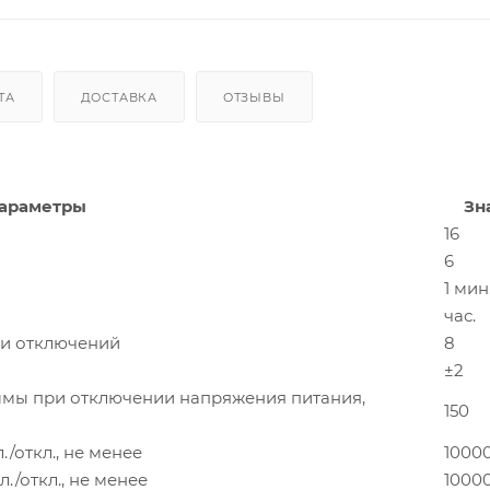
ТА
ДОСТАВКА
ОТЗЫВЫ
араметры
Зн
16
6
1 мин.
час.
и отключений
8
±2
ммы при отключении напряжения питания,
150
/откл., не менее
1000
./откл., не менее
1000