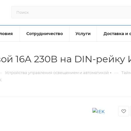
ловия
Сотрудничество
Услуги
Доставка и 
ой 16А 230В на DIN-рейку
—
—
Устройства управления освещением и автоматикой
Тайм
К