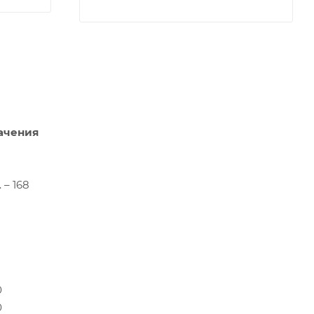
ачения
 – 168
0
0