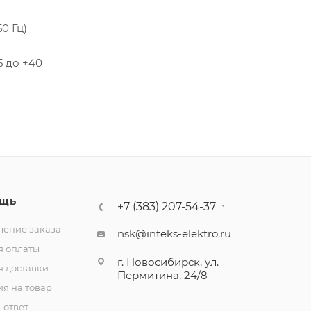
50 Гц)
5 до +40
ЩЬ
+7 (383) 207-54-37
ение заказа
nsk@inteks-elektro.ru
я оплаты
г. Новосибирск, ул.
я доставки
Пермитина, 24/8
ия на товар
-ответ