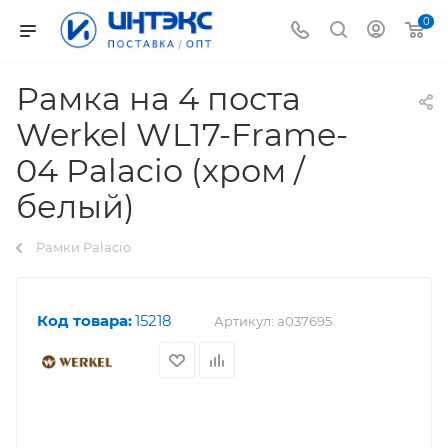
0
Рамка на 4 поста
Werkel WL17-Frame-
04 Palacio (хром /
белый)
Рамки Palacio
Код товара:
15218
Артикул:
a037695