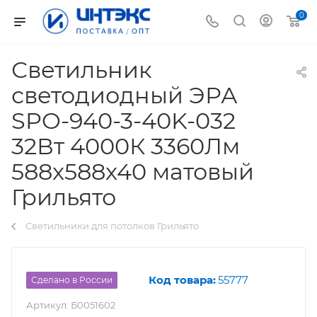
0
Светильник
светодиодный ЭРА
SPO-940-3-40K-032
32Вт 4000К 3360Лм
588x588x40 матовый
Грильято
Светильники для потолков Грильято
Код товара:
55777
Сделано в России
Артикул:
Б0051602