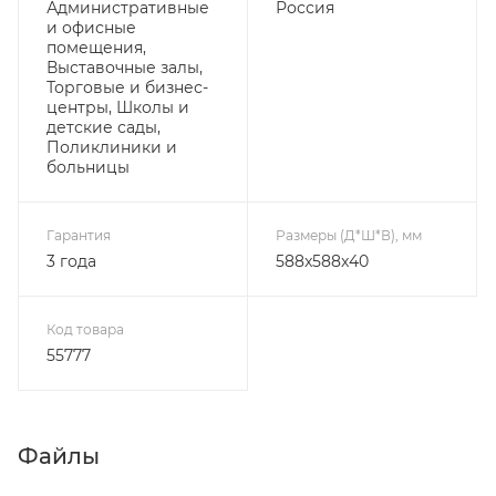
Административные
Россия
и офисные
помещения,
Выставочные залы,
Торговые и бизнес-
центры, Школы и
детские сады,
Поликлиники и
больницы
Гарантия
Размеры (Д*Ш*В), мм
3 года
588x588x40
Код товара
55777
Файлы