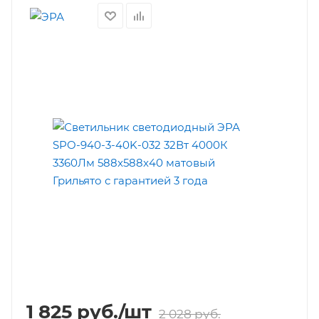
1 825
руб.
/шт
2 028
руб.