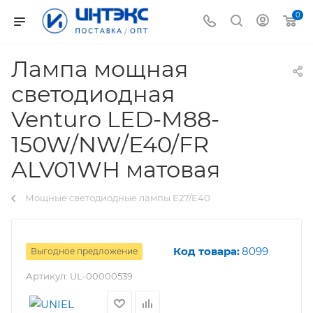
0
Лампа мощная
светодиодная
Venturo LED-M88-
150W/NW/E40/FR
ALV01WH матовая
Мощные светодиодные лампы E27/E40
Код товара:
8099
Выгодное предложение
Артикул:
UL-00000539