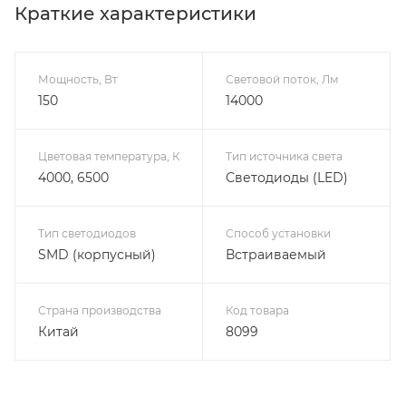
Краткие характеристики
Мощность, Вт
Световой поток, Лм
150
14000
Цветовая температура, К
Тип источника света
4000, 6500
Светодиоды (LED)
Тип светодиодов
Способ установки
SMD (корпусный)
Встраиваемый
Страна производства
Код товара
Китай
8099