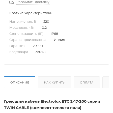
Рассчитать доставку
Краткие характеристики
Напряжение, В
—
220
Мощность, кВт
—
0,2
Степень защиты (IP)
—
IP68
Страна производства
—
Индия
Гарантия
—
20 лет
Код товара
—
55078
ОПИСАНИЕ
КАК КУПИТЬ
ОПЛАТА
Д
Греющий кабель Electrolux ETC 2-17-200 серия
TWIN CABLE (комплект теплого пола)