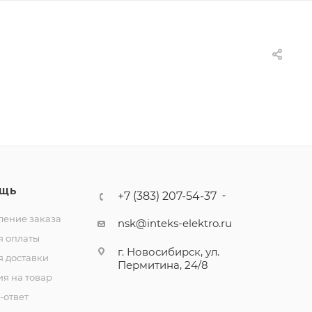
ЩЬ
+7 (383) 207-54-37
ение заказа
nsk@inteks-elektro.ru
я оплаты
г. Новосибирск, ул.
я доставки
Пермитина, 24/8
ия на товар
-ответ