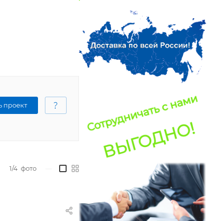
ь проект
1/4
фото
—