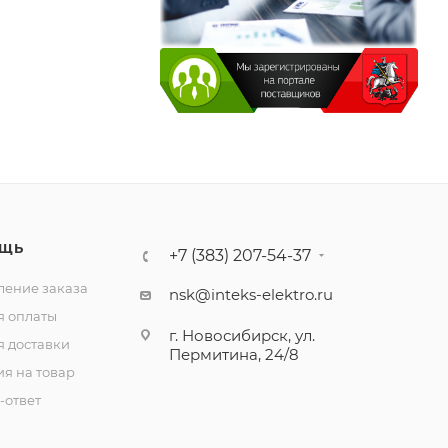
ЩЬ
+7 (383) 207-54-37
ение заказа
nsk@inteks-elektro.ru
я оплаты
г. Новосибирск, ул.
я доставки
Пермитина, 24/8
ия на товар
-ответ