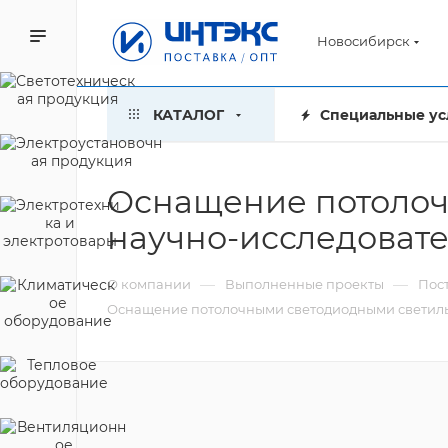
Новосибирск
КАТАЛОГ
Специальные ус
Оснащение потолоч
научно-исследовате
—
—
О компании
Выполненные проекты
Пос
Оснащение потолочными светодиодными светильн