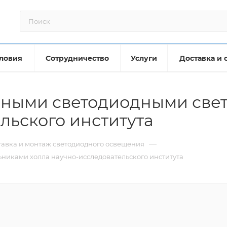
ловия
Сотрудничество
Услуги
Доставка и 
ными светодиодными свет
льского института
—
тавка и монтаж светодиодного освещения
иками холла научно-исследовательского института