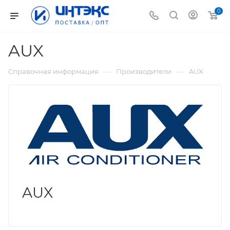
0
AUX
—
—
Справочная информация
Производители
AUX
AUX