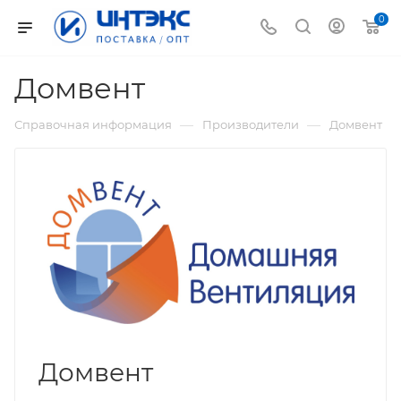
0
Домвент
—
—
Справочная информация
Производители
Домвент
Домвент