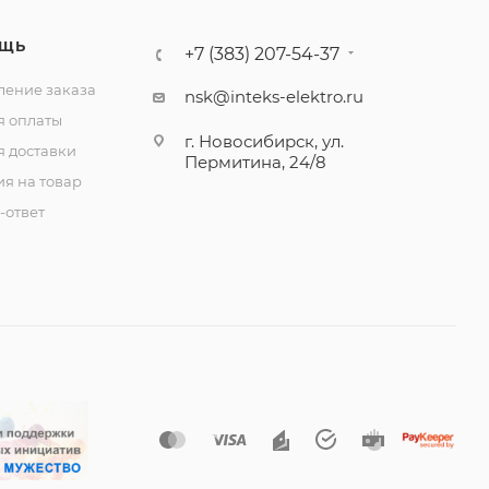
ЩЬ
+7 (383) 207-54-37
ение заказа
nsk@inteks-elektro.ru
я оплаты
г. Новосибирск, ул.
я доставки
Пермитина, 24/8
ия на товар
-ответ