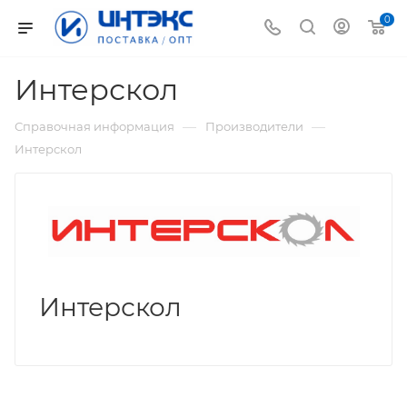
0
Интерскол
—
—
Справочная информация
Производители
Интерскол
Интерскол