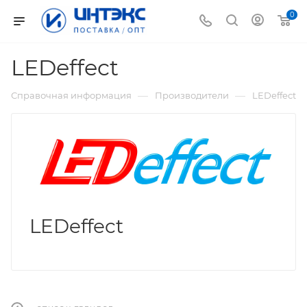
0
LEDeffect
—
—
Справочная информация
Производители
LEDeffect
LEDeffect