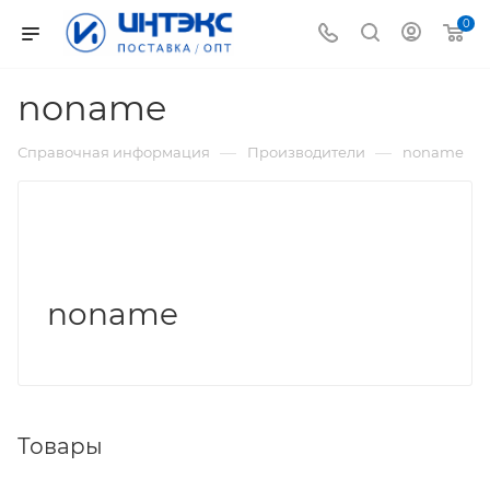
0
noname
—
—
Справочная информация
Производители
noname
noname
Товары