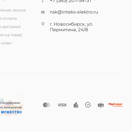
+7 (383) 207-54-37
ение заказа
nsk@inteks-elektro.ru
я оплаты
г. Новосибирск, ул.
я доставки
Пермитина, 24/8
ия на товар
-ответ