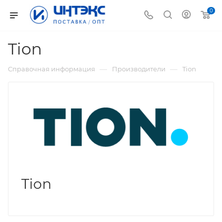
0
Tion
—
—
Справочная информация
Производители
Tion
Tion